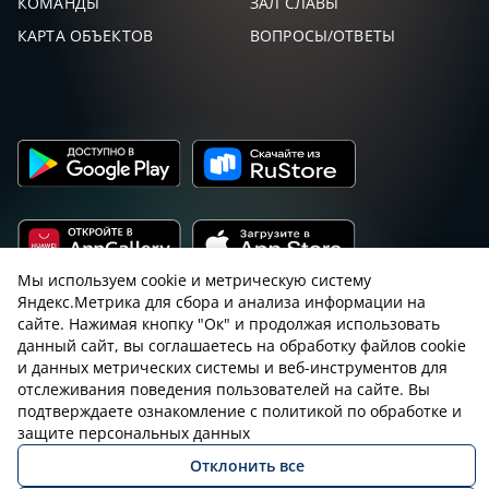
КОМАНДЫ
ЗАЛ СЛАВЫ
КАРТА ОБЪЕКТОВ
ВОПРОСЫ/ОТВЕТЫ
Мы используем cookie и метрическую систему
Яндекс.Метрика для сбора и анализа информации на
Пользовательское соглашение с sniping.ru
сайте. Нажимая кнопку "Ок" и продолжая использовать
данный сайт, вы соглашаетесь на обработку файлов cookie
Правила снайпинга
Закон об оружии
и данных метрических системы и веб-инструментов для
отслеживания поведения пользователей на сайте. Вы
Политика конфиденциальности
подтверждаете ознакомление с политикой по обработке и
защите персональных данных
© 2026 Все права защищены
Отклонить все