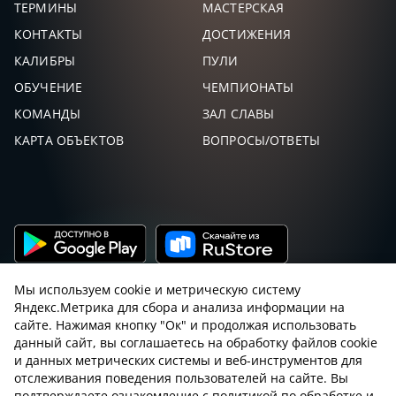
ТЕРМИНЫ
МАСТЕРСКАЯ
КОНТАКТЫ
ДОСТИЖЕНИЯ
КАЛИБРЫ
ПУЛИ
ОБУЧЕНИЕ
ЧЕМПИОНАТЫ
КОМАНДЫ
ЗАЛ СЛАВЫ
КАРТА ОБЪЕКТОВ
ВОПРОСЫ/ОТВЕТЫ
Мы используем cookie и метрическую систему
Яндекс.Метрика для сбора и анализа информации на
сайте. Нажимая кнопку "Ок" и продолжая использовать
данный сайт, вы соглашаетесь на обработку файлов cookie
Пользовательское соглашение с sniping.ru
и данных метрических системы и веб-инструментов для
отслеживания поведения пользователей на сайте. Вы
Правила снайпинга
Закон об оружии
подтверждаете ознакомление с политикой по обработке и