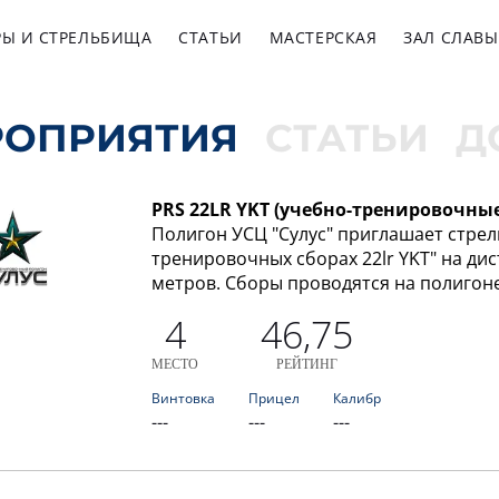
РЫ И СТРЕЛЬБИЩА
СТАТЬИ
МАСТЕРСКАЯ
ЗАЛ СЛАВЫ
РОПРИЯТИЯ
СТАТЬИ
Д
PRS 22LR YKT (учебно-тренировочные 
Полигон УСЦ "Сулус" приглашает стрел
тренировочных сборах 22lr YKT" на дис
метров. Сборы проводятся на полигоне
4
46,75
МЕСТО
РЕЙТИНГ
Винтовка
Прицел
Калибр
---
---
---