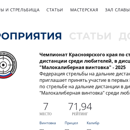
РЫ И СТРЕЛЬБИЩА
СТАТЬИ
МАСТЕРСКАЯ
ЗАЛ СЛАВЫ
РОПРИЯТИЯ
СТАТЬИ
Д
Чемпионат Красноярского края по с
дистанции среди любителей, в дис
"Малокалиберная винтовка" - 2025
Федерация стрельбы на дальние диста
приглашает принять участие в первых
по стрельбе на дальние дистанции в д
"Малокалиберная винтовка" среди люб
7
71,94
МЕСТО
РЕЙТИНГ
Винтовка
Прицел
Калибр
---
---
---