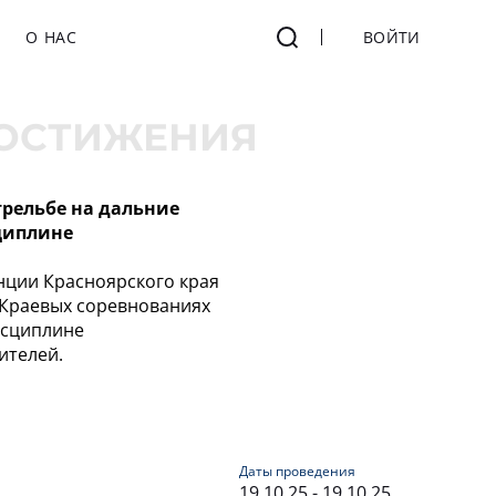
О НАС
ВОЙТИ
ОСТИЖЕНИЯ
трельбе на дальние
циплине
нции Красноярского края
 Краевых соревнованиях
исциплине
ителей.
Даты проведения
19.10.25 - 19.10.25