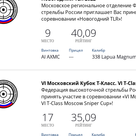
Московское региональное отделение 
стрельбы России приглашает Вас приня
соревновании «Новогодний TLR»!
9
40,09
МЕСТО
РЕЙТИНГ
Винтовка
Прицел
Калибр
AI AXMC
---
338 Lapua Magnu
VI Московский Кубок Т-Класс. VI T-Cl
Федерация высокоточной стрельбы Ро
принять участие в соревновании «VI Мо
VI T-Class Moscow Sniper Cup»!
17
35,09
МЕСТО
РЕЙТИНГ
Винтовка
Прицел
Калибр