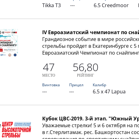
Tikka T3
---
6.5 Creedmoor
IV Евроазиатский чемпионат по сн
Грандиозное событие в мире российс
стрельбы пройдет в Екатеринбурге с 5 по
Евроазиатский Чемпионат по снайпинг
47
56,80
МЕСТО
РЕЙТИНГ
Винтовка
Прицел
Калибр
---
---
6.5 x 47 Lapua
Кубок ЦВС-2019. 3-й этап. "Южный Ур
Уважаемые стрелки! 5 и 6 октября на 
в г.Стерлитамак. рес. Башкортостан с