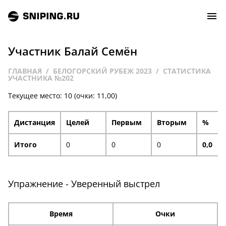
Участник Балай Семëн
СОБЫТИЯ
ГЛАВНАЯ
БЕЛОГОРСКИЙ РУБЕЖ 2023
СТАТИСТИКА
УЧАСТНИКА №202
РЕЙТИНГ
Текущее место: 10 (очки: 11,00)
ТИРЫ И СТРЕЛЬБИЩА
Дистанция
Целей
Первым
Вторым
%
СТАТЬИ
Итого
0
0
0
0,0
МАСТЕРСКАЯ
Упражнение - Уверенный выстрел
ЗАЛ СЛАВЫ
Время
Очки
О НАС