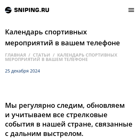
Календарь спортивных
СОБЫТИЯ
мероприятий в вашем телефоне
ГЛАВНАЯ
СТАТЬИ
КАЛЕНДАРЬ СПОРТИВНЫХ
РЕЙТИНГ
МЕРОПРИЯТИЙ В ВАШЕМ ТЕЛЕФОНЕ
25 декабря 2024
ТИРЫ И СТРЕЛЬБИЩА
СТАТЬИ
Мы регулярно следим, обновляем
МАСТЕРСКАЯ
и учитываем все стрелковые
ЗАЛ СЛАВЫ
события в нашей стране, связанные
с дальним выстрелом.
О НАС