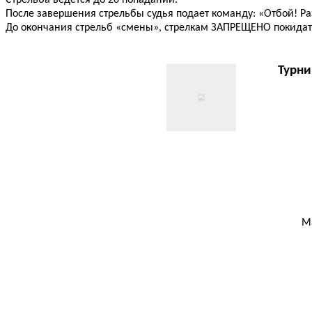
Стрельба ведется до 20 попаданий.
После завершения стрельбы судья подает команду: «Отбой! Ра
До окончания стрельб «смены», стрелкам ЗАПРЕЩЕНО покидат
Турни
М