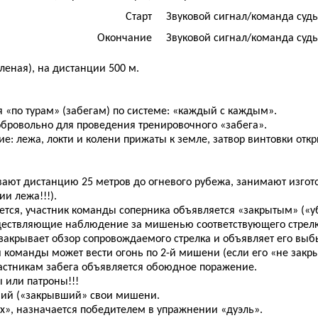
Старт
Звуковой сигнал/команда суд
Окончание
Звуковой сигнал/команда суд
леная), на дистанции 500 м.
 «по турам» (забегам) по системе: «каждый с каждым».
бровольно для проведения тренировочного «забега».
е: лежа, локти и колени прижаты к земле, затвор винтовки отк
евают дистанцию 25 метров до огневого рубежа, занимают изгот
и лежа!!!).
тся, участник команды соперника объявляется «закрытым» («у
уществляющие наблюдение за мишенью соответствующего стрел
 закрывает обзор сопровождаемого стрелка и объявляет его вы
й команды может вести огонь по 2-й мишени (если его «не закры
частникам забега объявляется обоюдное поражение.
 или патроны!!!
ший («закрывший» свои мишени.
х», назначается победителем в упражнении «дуэль».