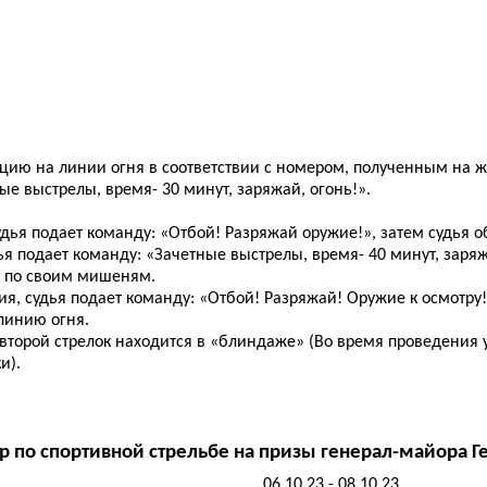
ицию на линии огня в соответствии с номером, полученным на ж
ые выстрелы, время- 30 минут, заряжай, огонь!».
дья подает команду: «Отбой! Разряжай оружие!», затем судья 
я подает команду: «Зачетные выстрелы, время- 40 минут, заряж
в по своим мишеням.
я, судья подает команду: «Отбой! Разряжай! Оружие к осмотру
линию огня.
 второй стрелок находится в «блиндаже» (Во время проведени
и).
р по спортивной стрельбе на призы генерал-майора Г
06.10.23 - 08.10.23