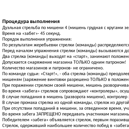
Процедура выполнения
Дуэльная стрельба по мишени 4 (мишень грудная с кругами зе
Время на «забег»- 45 секунд.
Порядок выполнения упражнения:
По результатам жеребьевки стрелки (команды) распределяются
Перед началом упражнения стрелки (команды) вызываются до
Два стрелка (команды) выходят на «старт», занимают положени
Допускается снаряжение магазина ТОЛЬКО одним патроном!
Количество магазинов и патронов- не ограничено.
По команде судьи: «Старт!», - оба стрелка (команды) преодол
мишеням (заряжение винтовки разрешено ТОЛЬКО в положени
При поражении стрелком своей мишени, мишень разворачивае
Во время «забега» стрелков сопровождают «контролеры», ос
В случае попадания в мишень (разворота мишени), контролер
В случае промаха стрелка из одной команды, стрелок из друго
При отсутствии попаданий в мишени, за отведенное время, у
Во время забега ЗАПРЕЩЕНО передавать участникам магазины
Победителем «забега» объявляется стрелок, первым поразив
Стрелок, одержавший наибольшее количество побед в «забега