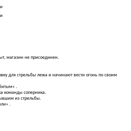
ьи
ьи
рыт, магазин не присоединен.
овку для стрельбы лежа и начинают вести огонь по своим
битым» .
ка команды соперника.
бывшим из стрельбы.
ли» .