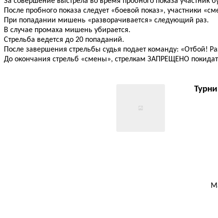
За совершение выстрела во время пробного показа участник бу
После пробного показа следует «боевой показ», участники «
При попадании мишень «разворачивается» следующий раз.
В случае промаха мишень убирается.
Стрельба ведется до 20 попаданий.
После завершения стрельбы судья подает команду: «Отбой! Ра
До окончания стрельб «смены», стрелкам ЗАПРЕЩЕНО покидат
Турни
М