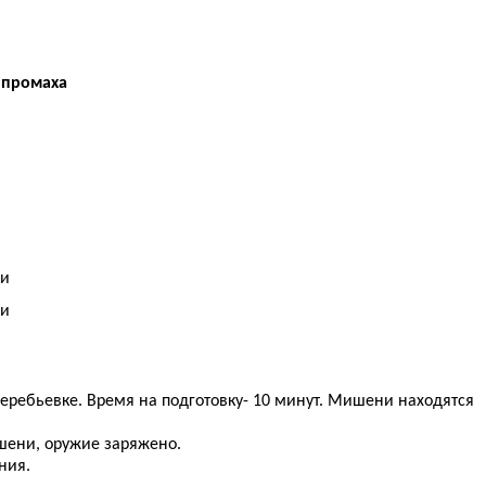
о промаха
ьи
ьи
жеребьевке. Время на подготовку- 10 минут. Мишени находятся
ишени, оружие заряжено.
ния.