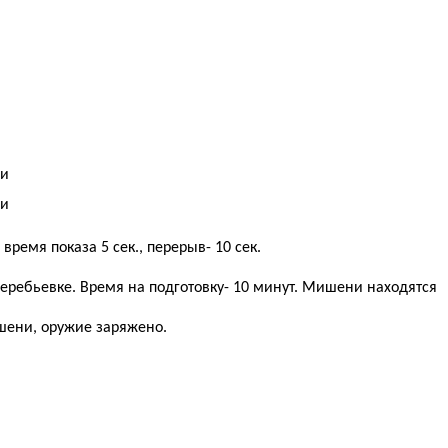
ьи
ьи
ремя показа 5 сек., перерыв- 10 сек.
жеребьевке. Время на подготовку- 10 минут. Мишени находятся
ишени, оружие заряжено.