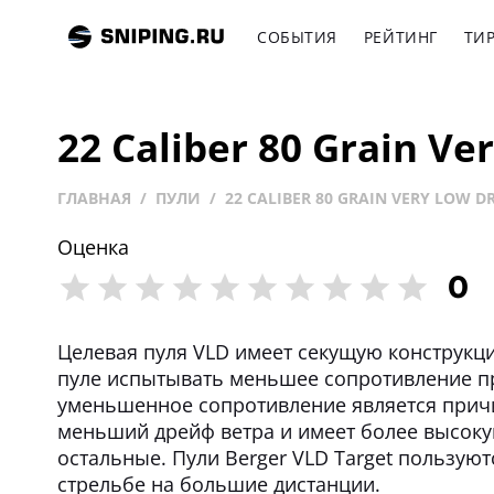
СОБЫТИЯ
РЕЙТИНГ
ТИ
22 Caliber 80 Grain Ver
ГЛАВНАЯ
ПУЛИ
22 CALIBER 80 GRAIN VERY LOW DR
Оценка
0
Целевая пуля VLD имеет секущую конструкц
пуле испытывать меньшее сопротивление пр
уменьшенное сопротивление является причи
меньший дрейф ветра и имеет более высоку
остальные. Пули Berger VLD Target пользую
стрельбе на большие дистанции.