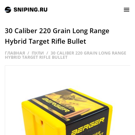
30 Caliber 220 Grain Long Range
СОБЫТИЯ
Hybrid Target Rifle Bullet
ГЛАВНАЯ
ПУЛИ
30 CALIBER 220 GRAIN LONG RANGE
РЕЙТИНГ
HYBRID TARGET RIFLE BULLET
ТИРЫ И СТРЕЛЬБИЩА
СТАТЬИ
МАСТЕРСКАЯ
ЗАЛ СЛАВЫ
О НАС