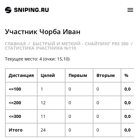
Участник Чорба Иван
СОБЫТИЯ
ГЛАВНАЯ
БЫСТРЫЙ И МЕТКИЙ - СНАЙПИНГ PRS 300
СТАТИСТИКА УЧАСТНИКА №110
РЕЙТИНГ
Текущее место: 4 (очки: 15,10)
ТИРЫ И СТРЕЛЬБИЩА
Дистанция
Целей
Первым
Вторым
%
СТАТЬИ
<=100
1
0
0
0,0
<=200
12
0
0
0,0
МАСТЕРСКАЯ
<=300
11
0
0
0,0
ЗАЛ СЛАВЫ
Итого
24
0
0
0,0
О НАС