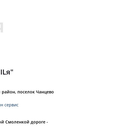
52,75
067
52,50
СЕРГЕЙ А.
50,00
ГОРДЕЕВ АЛЕКСЕЙ
44,00
.50 Д
ТОП 20
ILя"
43,50
РАЗУМОВ КОНСТАНТИН
 район, поселок Чанцево
41,50
ПОГОДИН АЛЕКСАНДР
йн сервис
31,00
САЛИМГАРЕЕВ ВЛАДИСЛАВ
ой Смоленкой дороге -
29,00
O.K.