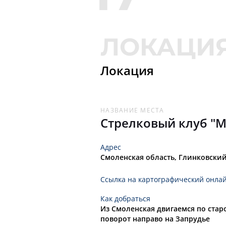
109
10
111
11
Локация
112
12
113
13
НАЗВАНИЕ МЕСТА
Стрелковый клуб "M
114
14
Адрес
Смоленская область, Глинковский
115
15
Ссылка на картографический онла
116
16
Как добраться
Из Смоленская двигаемся по стар
поворот направо на Запрудье
117
17