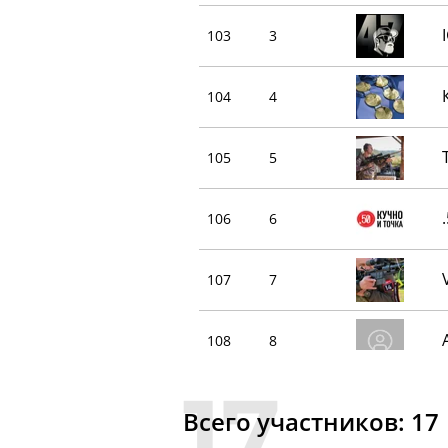
103
3
104
4
105
5
106
6
107
7
108
8
110
9
Всего участников: 17