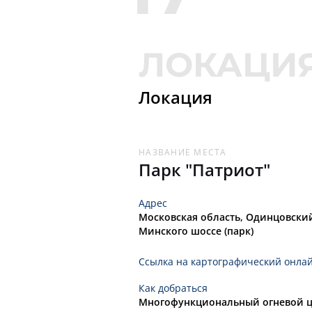
115
10
116
11
Локация
117
12
НАЗВАНИЕ МЕСТА
Парк "Патриот"
Адрес
Московская область, Одинцовский
Минского шоссе (парк)
Ссылка на картографический онла
Как добраться
Многофункциональный огневой ц