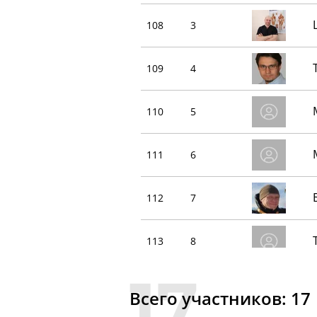
108
3
109
4
110
5
111
6
112
7
113
8
114
9
Всего участников: 17