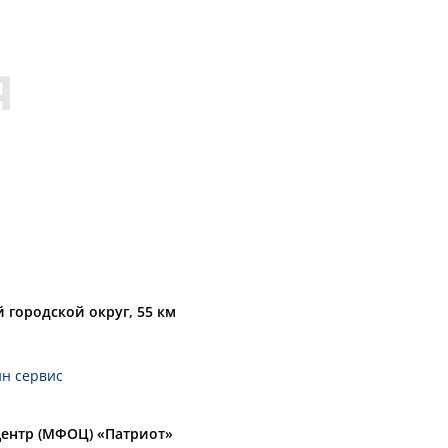
16,00
ДАРЬКИН АНДРЕЙ
6,00
ПОПОВИЧ РОМАН
5,00
МАЛЬЦЕВ СЕРГЕЙ
 городской округ, 55 км
йн сервис
ентр (МФОЦ) «Патриот»