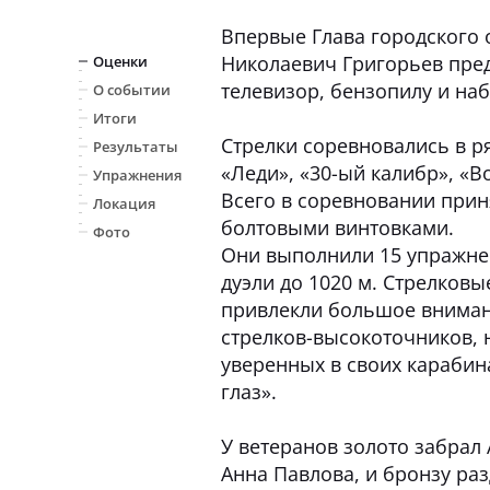
Впервые Глава городского о
Николаевич Григорьев пре
Оценки
телевизор, бензопилу и на
О событии
Итоги
Стрелки соревновались в р
Результаты
«Леди», «30-ый калибр», «В
Упражнения
Всего в соревновании приня
Локация
болтовыми винтовками.
Фото
Они выполнили 15 упражнен
дуэли до 1020 м. Стрелков
привлекли большое вниман
стрелков-высокоточников, 
уверенных в своих карабин
глаз».
У ветеранов золото забрал
Анна Павлова, и бронзу ра