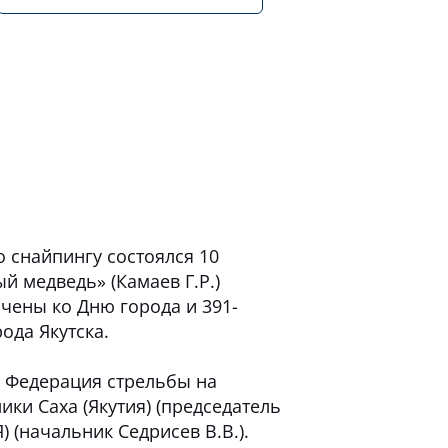
о снайпингу состоялся 10
й медведь» (Камаев Г.Р.)
чены ко Дню города и 391-
ода Якутска.
 Федерация стрельбы на
ки Саха (Якутия) (председатель
) (начальник Седрисев В.В.).