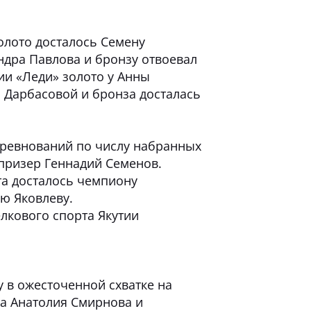
олото досталось Семену
андра Павлова и бронзу отвоевал
и «Леди» золото у Анны
л Дарбасовой и бронза досталась
ревнований по числу набранных
призер Геннадий Семенов.
та досталось чемпиону
ею Яковлеву.
елкового спорта Якутии
у в ожесточенной схватке на
а Анатолия Смирнова и