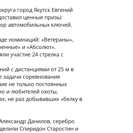
круга город Якутск Евгений
доставил ценные призы:
бор автомобильных ключей.
яде номинаций: «Ветераны»,
оенные» и «Абсолют».
ли участие 24 стрелка с
ий с дистанциями от 25 м в
ые задачи соревнования
ие не только постоянных
но и любителей охоты,
ах, не раз добывавших «белку в
 Александр Данилов, серебро
зделили Спиридон Старостин и