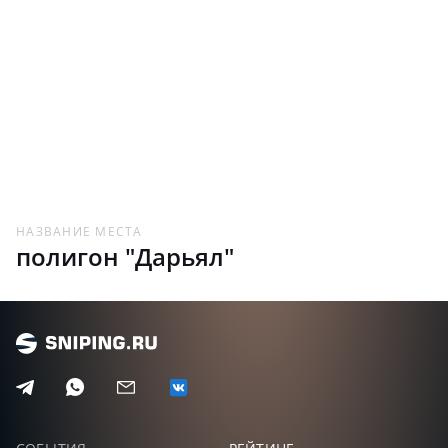
Процедура выполнения:
По звуковому сигналу поразить тремя выстрелами
цели на выбор стрелка
Окончание: Звуковой сигнал
Подсчет очков: Очки. Засчитываются только
полностью пораженные
цели. Попадания в линию не засчитываются.
Штрафы: Ноль очков за упражнение:
• Выстрел после второго звукового сигнала
НАЗВАНИЕ МЕСТА
полигон "Дарьял"