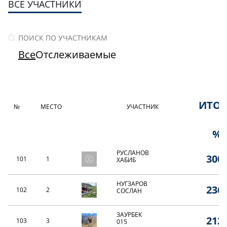
ВСЕ УЧАСТНИКИ
Все
Отслеживаемые
ИТО
№
МЕСТО
УЧАСТНИК
%
РУСЛАНОВ
300,
101
1
ХАБИБ
НУГЗАРОВ
236,
102
2
СОСЛАН
ЗАУРБЕК
212,
103
3
015