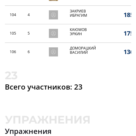
ЗАКРИЕВ
185,
104
4
ИБРАГИМ
КАЮМОВ
175,
105
5
ЭРКИН
ДОМОРАЦКИЙ
136,
106
6
ВАСИЛИЙ
РЕЗНИКОВ
129,
107
7
ПАВЕЛ
Всего участников: 23
АЙДИЕВ
123,
108
8
ГАДЖИМУРАД
СУХОМЛИНОВ
112,
109
9
СЕРГЕЙ
АЙВАЗОВ
110,
110
10
ЮРИЙ
Упражнения