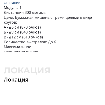
61,
118
18
АГАБЕК
Описание
Модуль: 1
Дистанция 300 метров
ИЗИЕВ
60,
119
19
МАГОМЕДСАИД
Цели: Бумажная мишень с тремя целями в виде
кругов:
А - ⌀6 см (870 очков)
ЖУРАВЛЕВ
55,
120
20
МАКСИМ
Б - ⌀9 см (840 очков)
В - ⌀12 см (810 очков)
Количество выстрелов: До 6
КУНАШЕВ
50,
121
21
ХАСАН
Максимальное
количество очков:
КУЗНЕЦОВ
1710
33,
122
22
ЕВГЕНИЙ
Время на подготовку 60 секунд, общее на сквод
Время на стрельбу 60 секунд
ЗАУР
Положение для стрельбы
24,
123
23
Лежа
Локация
Стартовая позиция: Лежа
Положение оружия: №2
Углы безопасности: ±90° горизонтальные, ±90°
вертикальные
Старт: Звуковой сигнал