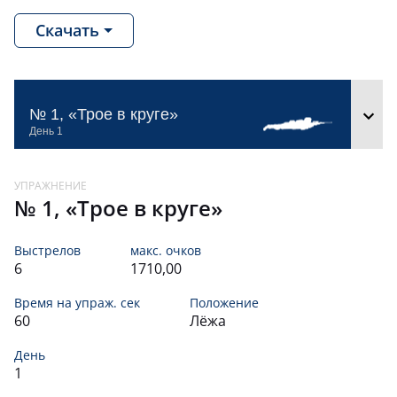
ОСИПОВ
95,
111
11
ОЛЕГ
Скачать
ДЗИОВ
91,
112
12
АСЛАНБЕК
№ 1, «Трое в круге»
КУЛИЕВ
86,
113
13
БОРИС
РУБАЕВ
84,
114
14
СОСЛАН
№ 1, «Трое в круге»
ЦОПАНОВ
68,
115
15
АРСЕН
Выстрелов
макс. очков
6
1710,00
КУМАЛАГОВ
68,
116
16
ЗАУР
Время на упраж. сек
Положение
60
Лёжа
АХАЕВ
62,
117
17
СЕРГЕЙ
День
1
СИФЕРБЕКОВ