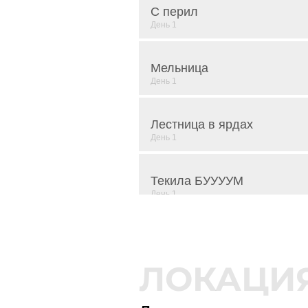
С перил
6938
17
Мельница
6939
18
6940
19
Лестница в ярдах
6941
20
Текила БУУУУМ
6942
21
Порты
6943
22
6945
23
Х-Фактор