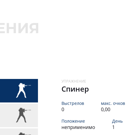
92,00
ЯКОВЛЕВ СЕРГЕЙ
87,00
ОСИПОВ РОМАН
86,00
МУРГА ИВАН
85,00
ПРЯНИЧНИКОВ МАКСИМ
ТОП 20
85,00
PATS
ТОП 20
Спинер
85,00
ВАТУЛИН АЛЕКСЕЙ
Выстрелов
макс. очков
0
0,00
84,00
E82
Положение
День
неприменимо
1
82,00
АКУБИКОВ АНДРЕЙ