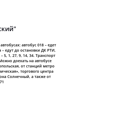
71,00
БЕЛЕНКОВ АНДРЕЙ
70,00
ГОРЯЧЕВ СЕРГЕЙ
ский"
70,00
ХОМЯКОВ ВЛАДИМИР
втобусах: автобус 018 – едет
7а – едут до остановки ДК РТИ,
5, 1, 27, 9, 14, 34. Транспорт
67,00
КОМКОВ ДМИТРИЙ
Можно доехать на автобусе
опольская, от станций метро
ическая», торгового центра
66,00
МОРЕВ АЛЕКСАНДР
на Солнечный, а также от
71
66,00
ЖУКОВ МАКСИМ
65,00
КРАСНОВ ИГОРЬ