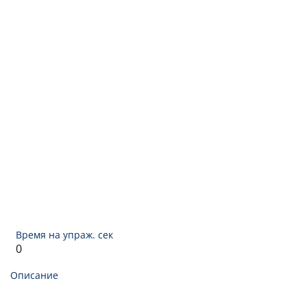
92,000
0%
87,000
0%
86,000
0%
85,000
0%
85,000
0%
85,000
0%
Время на упраж. сек
0
84,000
0%
Описание
82,000