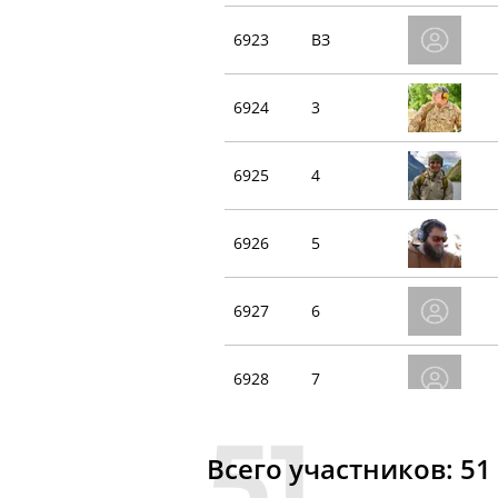
6923
ВЗ
6924
3
6925
4
6926
5
6927
6
6928
7
6930
8
+1
Всего участников: 51