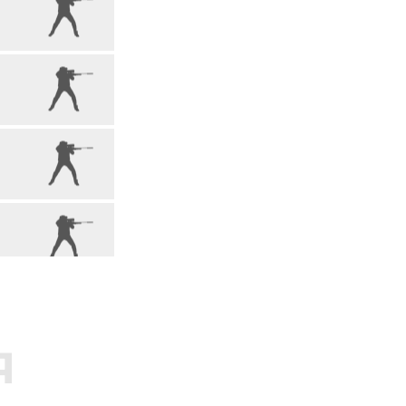
81,00
УСАЧЁВ ВЛАДИМИР
80,00
ШЕВЧЕНКО СЕРГЕЙ
ТОП 20
79,00
РАДЧЕНКО ДМИТРИЙ
78,00
ЗОРИН АЛЕКСАНДР
76,00
СЕДЕЛЬНИКОВ АЛЕКСАНДР
75,00
ИСАЕВ РАМАЗАН
72,00
ДУБОНОС АЛЕКСАНДР