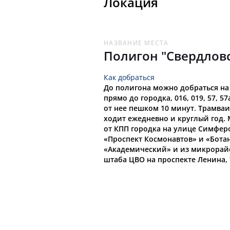
Локация
6946
24
Ежи
НАЗВАНИЕ МЕСТА
6948
25
+1
Полигон "Свердлов
Трешки
Как добраться
6947
26
-1
До полигона можно добраться на а
прямо до городка, 016, 019, 57, 5
от нее пешком 10 минут. Трамваи – 
6949
27
Перенос 600
ходит ежедневно и круглый год. 
от КПП городка на улице Симфер
«Проспект Космонавтов» и «Ботан
6951
28
+1
«Академический» и из микрорайо
Перенос 1200
штаба ЦВО на проспекте Ленина, 
6950
29
-1
Медные трубы
6952
30