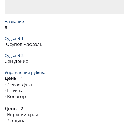
РЕЗНИКОВ
42,
206
38
ПАВЕЛ
БОР
40,
Название
202
39
#1
Г.
Судья №1
25,
210
40
МИХАИЛ
Юсупов Рафаэль
МЯЧИН
Судья №2
12,
302
41
АНТОН
Сен Денис
НОВИКОВ
Упражнения рубежа:
10,
305
42
ПАВЕЛ
День - 1
- Левая Дуга
АРСАНУКАЕВ
- Птичка
3,4
209
43
АСЛАМБЕК
- Косогор
НОСОВ
День - 2
0,0
410
44
АНТОН
- Верхний край
- Лощина
ПАВЛЮЧЕНКО
0,0
408
45
ВЯЧЕСЛАВ