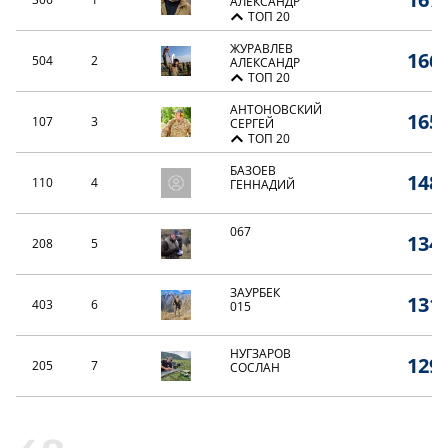
АЛЕКСАНДР
ТОП 20
ЖУРАВЛЕВ
166,
504
2
АЛЕКСАНДР
ТОП 20
АНТОНОВСКИЙ
165,
107
3
СЕРГЕЙ
ТОП 20
БАЗОЕВ
148,
110
4
ГЕННАДИЙ
067
134,
208
5
ЗАУРБЕК
131,
403
6
015
НУГЗАРОВ
129,
205
7
СОСЛАН
NP#79
126,
404
8