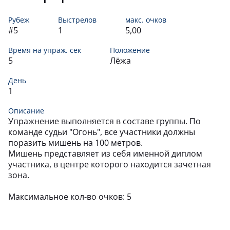
ПРИЩЕНКО
101,
101
16
ПАВЕЛ
Рубеж
Выстрелов
макс. очков
#5
1
5,00
ОСКИРКО
97,
508
17
СЕРГЕЙ
Время на упраж. сек
Положение
5
Лёжа
СУСЛОВ
96,
509
18
ДМИТРИЙ
День
1
ЕРИЛИН
93,
207
19
СЕРГЕЙ
Описание
ТОП 20
Упражнение выполняется в составе группы. По
БЕКОЕВ
команде судьи "Огонь", все участники должны
92,
510
20
ФЕЛИКС
поразить мишень на 100 метров.
Мишень представляет из себя именной диплом
ВИЛКОВ
участника, в центре которого находится зачетная
92,
409
21
АРТЕМ
зона.
ТОП 20
СОРОКОВ
91,
Максимальное кол-во очков: 5
201
22
СЕРГЕЙ
ДОГУЧАЕВ
89,
Цель
Очки
Дист.
Угол
Размер
203
23
АУЭС