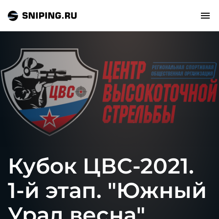
СОБЫТИЯ
РЕЙТИНГ
ТИРЫ И СТРЕЛЬБИЩА
СТАТЬИ
Кубок ЦВС-2021.
МАСТЕРСКАЯ
1-й этап. "Южный
ЗАЛ СЛАВЫ
Урал весна".
О НАС