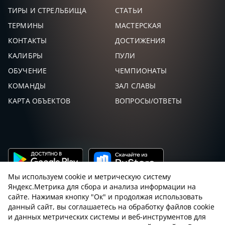
140,
0
32
ЕВГЕНИЙ
ТИРЫ И СТРЕЛЬБИЩА
СТАТЬИ
ТЕРМИНЫ
МАСТЕРСКАЯ
БОГДАН
137,
0
33
СЕРГЕЙ
КОНТАКТЫ
ДОСТИЖЕНИЯ
КАЛИБРЫ
ПУЛИ
КЛИМЕНКО
132,
0
34
ДЕНИС
ОБУЧЕНИЕ
ЧЕМПИОНАТЫ
КОМАНДЫ
ЗАЛ СЛАВЫ
ШАПОШНИКОВ
131,
0
35
СЕРГЕЙ
КАРТА ОБЪЕКТОВ
ВОПРОСЫ/ОТВЕТЫ
МЕЛКИШЕВ
127,
0
36
ВЛАДИМИР
ГРЕБЕНЮК
124,
0
37
ВЛАДИМИР
ТОП 20
Мы используем cookie и метрическую систему
ШЕВЧЕНКО
116,
0
38
Яндекс.Метрика для сбора и анализа информации на
СЕРГЕЙ
сайте. Нажимая кнопку "Ок" и продолжая использовать
данный сайт, вы соглашаетесь на обработку файлов cookie
KLABBER
114,
и данных метрических системы и веб-инструментов для
0
39
LANG
Пользовательское соглашение с sniping.ru