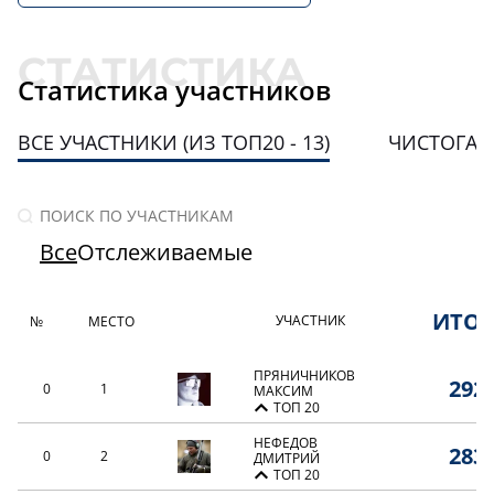
Статистика участников
ВСЕ УЧАСТНИКИ (ИЗ ТОП20 - 13)
ЧИСТОГАН
Все
Отслеживаемые
ИТО
УЧАСТНИК
№
МЕСТО
ПРЯНИЧНИКОВ
292,
0
1
МАКСИМ
ТОП 20
НЕФЕДОВ
283,
0
2
ДМИТРИЙ
ТОП 20