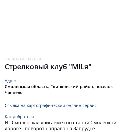
18,
114
14
ЧЕРНОБРОВКИН
18,
115
15
АЛЕКСЕЙ
ГУЛИЕВ
18,
116
16
ЗАУР
ДВОЕНКО
17,
117
17
АЛЕКСАНДР
НАЗВАНИЕ МЕСТА
Стрелковый клуб "MILя"
ЛИСКИН
16,
118
18
КИРИЛЛ
Адрес
Смоленская область, Глинковский район, поселок
ЛЮБМАН
15,
119
19
АРТЕМ
Чанцево
ЗИНЕВИЧ
Ссылка на картографический онлайн сервис
14,
120
20
ИГОРЬ
Как добраться
Из Смоленская двигаемся по старой Смоленкой
РАДЧЕНКО
13,
121
21
ДМИТРИЙ
дороге - поворот направо на Запрудье