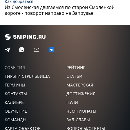
Как добраться
ГЕРАСИМОВ
Из Смоленская двигаемся по старой Смоленкой
10,
121
21
АЛЕКСЕЙ
дороге - поворот направо на Запрудье
БЕСПАЛОВ
2,0
122
22
ИГОРЬ
СОБЫТИЯ
РЕЙТИНГ
ТИРЫ И СТРЕЛЬБИЩА
СТАТЬИ
ТЕРМИНЫ
МАСТЕРСКАЯ
КОНТАКТЫ
ДОСТИЖЕНИЯ
КАЛИБРЫ
ПУЛИ
ОБУЧЕНИЕ
ЧЕМПИОНАТЫ
КОМАНДЫ
ЗАЛ СЛАВЫ
КАРТА ОБЪЕКТОВ
ВОПРОСЫ/ОТВЕТЫ