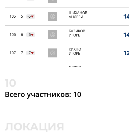
ШИХАНОВ
14,
105
5
-5
АНДРЕЙ
БАЗИКОВ
14,
106
6
-6
ИГОРЬ
КИХНО
12,
107
7
-7
ИГОРЬ
ОРЛОВ
10,
108
8
-8
СЕРГЕЙ
МАКАРЕНКО
8,0
109
9
-9
АЛЕКСЕЙ
Всего участников: 10
ОРЛОВ
6,0
110
10
-10
ГЛЕБ