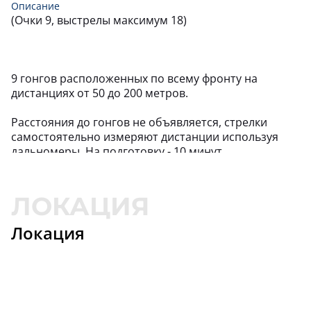
Описание
(Очки 9, выстрелы максимум 18)
НОВИЦКИЙ
30,
203
20
-11
МАКСИМ
МАЛЬЦЕВ
30,
204
21
-15
СЕРГЕЙ
9 гонгов расположенных по всему фронту на
дистанциях от 50 до 200 метров.
Расстояния до гонгов не объявляется, стрелки
самостоятельно измеряют дистанции используя
дальномеры. На подготовку - 10 минут.
Стартовая позиция за штативом (высота штатива
не менее 1 метра над землей), магазин
подсоединен,затвор открыт. Судья случайным
образом, называет стрелка и номера целей
Локация
“Стрелок №1 Цели 1,2,5” Огонь. Переход к след цели
только после поражения или двух промахов, 45
секунд на стрельбу, три подхода..