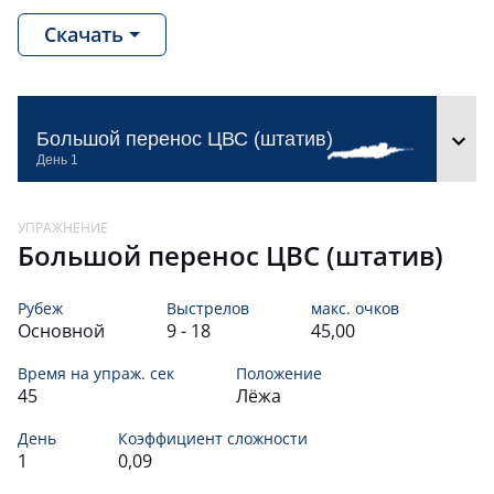
41,
101
12
-8
ДМИТРИЙ
Скачать
ВАРНАВСКИЙ
40,
306
13
+4
ПАВЕЛ
КИСЕЛЁВ
40,
Большой перенос ЦВС (штатив)
102
14
-1
ДМИТРИЙ
ШИРОКОВ
39,
307
15
+4
КИРИЛЛ
Большой перенос ЦВС (штатив)
КАРАЧЁНКОВ
38,
301
16
-4
АЛЕКСЕЙ
Рубеж
Выстрелов
макс. очков
ШВЕЦОВ
Основной
9 - 18
45,00
35,
106
17
-12
ИЛЬЯ
Время на упраж. сек
Положение
45
Лёжа
КОЛОТОВ
34,
303
18
+1
КОНСТАНТИН
День
Коэффициент сложности
1
0,09
ТЕР-
32,
105
19
-3
СТЕПАНОВ
ЗАХАРИЙ