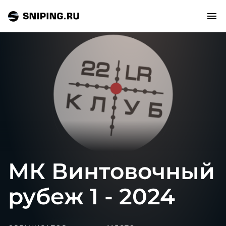
СОБЫТИЯ
РЕЙТИНГ
ТИРЫ И СТРЕЛЬБИЩА
СТАТЬИ
МК Винтовочный
МАСТЕРСКАЯ
рубеж 1 - 2024
ЗАЛ СЛАВЫ
О НАС