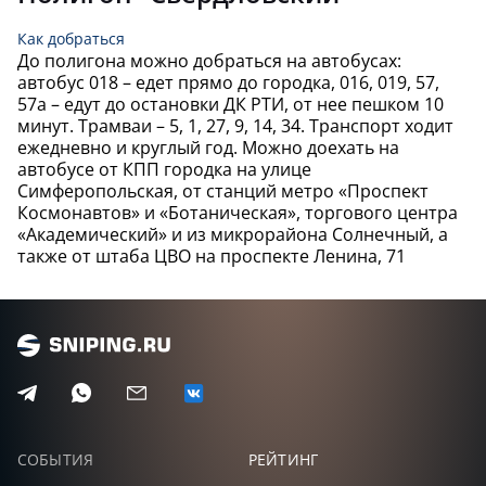
51,
0
17
ДЕНИС
Как добраться
До полигона можно добраться на автобусах:
САМОЙЛОВ
47,
0
18
АЛЕКСАНДР
автобус 018 – едет прямо до городка, 016, 019, 57,
57а – едут до остановки ДК РТИ, от нее пешком 10
минут. Трамваи – 5, 1, 27, 9, 14, 34. Транспорт ходит
ПОГОРЕЛОВ
46,
0
19
МИХАИЛ
ежедневно и круглый год. Можно доехать на
автобусе от КПП городка на улице
Симферопольская, от станций метро «Проспект
СМИРНОВ
43,
0
20
АНАТОЛИЙ
Космонавтов» и «Ботаническая», торгового центра
«Академический» и из микрорайона Солнечный, а
также от штаба ЦВО на проспекте Ленина, 71
A4
38,
0
21
ПОРЯДИН
35,
0
22
ИВАН
БЕЛЕЦКИЙ
33,
0
23
РУСЛАН
ПРОХОРОВ
СОБЫТИЯ
РЕЙТИНГ
32,
0
24
ЕГОР