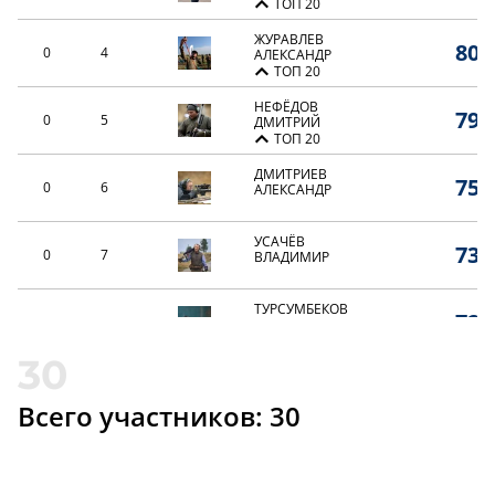
ТОП 20
ЖУРАВЛЕВ
80,
0
4
АЛЕКСАНДР
ТОП 20
НЕФЁДОВ
79,
0
5
ДМИТРИЙ
ТОП 20
ДМИТРИЕВ
75,
0
6
АЛЕКСАНДР
УСАЧЁВ
73,
0
7
ВЛАДИМИР
ТУРСУМБЕКОВ
72,
0
8
БАУРДЖАН
СИРОТИНИН
70,
0
9
ЕВГЕНИЙ
Всего участников: 30
ВИЛКОВ
68,
0
10
АРТЕМ