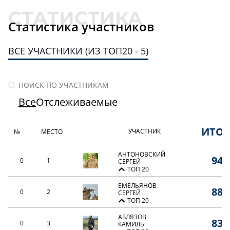
Статистика участников
ВСЕ УЧАСТНИКИ (ИЗ ТОП20 - 5)
Все
Отслеживаемые
ИТО
УЧАСТНИК
№
МЕСТО
АНТОНОВСКИЙ
94,
0
1
СЕРГЕЙ
ТОП 20
ЕМЕЛЬЯНОВ
88,
0
2
СЕРГЕЙ
ТОП 20
АБЛЯЗОВ
83,
0
3
КАМИЛЬ