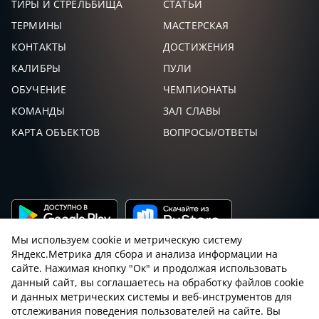
ТИРЫ И СТРЕЛЬБИЩА
СТАТЬИ
ДУБРОВИН
ТЕРМИНЫ
МАСТЕРСКАЯ
20,
0
25
ИВАН
КОНТАКТЫ
ДОСТИЖЕНИЯ
КАЛИБРЫ
ПУЛИ
ИБРАГИМОВ
14,
0
26
ИЛЬДАР
ОБУЧЕНИЕ
ЧЕМПИОНАТЫ
КОМАНДЫ
ЗАЛ СЛАВЫ
ТИМЕРИН
8,0
0
27
МИХАИЛ
КАРТА ОБЪЕКТОВ
ВОПРОСЫ/ОТВЕТЫ
МАЛЫХ
3,0
0
28
СТАНИСЛАВ
ЧЕРНОБРОВКИН
2,0
0
29
АЛЕКСЕЙ
Мы используем cookie и метрическую систему
Яндекс.Метрика для сбора и анализа информации на
сайте. Нажимая кнопку "Ок" и продолжая использовать
данный сайт, вы соглашаетесь на обработку файлов cookie
и данных метрических системы и веб-инструментов для
Пользовательское соглашение с sniping.ru
отслеживания поведения пользователей на сайте. Вы