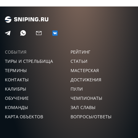
ГОРДЕЕВ
0,0
0
31
АЛЕКСЕЙ
ДУБРОВИН
0,0
0
32
АЛЕКСЕЙ
ТОП 20
ВАЛЕЕВ
0,0
0
33
ДАНИИЛ
СОБЫТИЯ
РЕЙТИНГ
КЛИМЕНКО
ТИРЫ И СТРЕЛЬБИЩА
СТАТЬИ
0,0
0
34
ДЕНИС
ТЕРМИНЫ
МАСТЕРСКАЯ
ЗУДИЛИН
КОНТАКТЫ
ДОСТИЖЕНИЯ
0,0
0
35
КОНСТАНТИН
КАЛИБРЫ
ПУЛИ
ОБУЧЕНИЕ
ЧЕМПИОНАТЫ
КОМАНДЫ
ЗАЛ СЛАВЫ
КАРТА ОБЪЕКТОВ
ВОПРОСЫ/ОТВЕТЫ