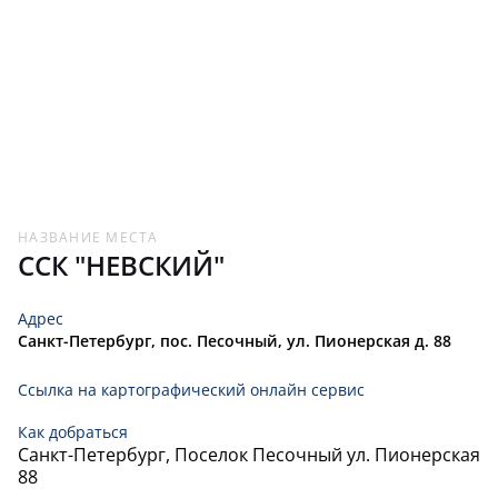
КРАСНОВ
0,0
0
24
ИГОРЬ
ТОП 20
ЧУМАКОВ
0,0
0
25
ЮРИЙ
ПЫЖИКОВ
0,0
0
26
ВЛАДИМИР
НАЗВАНИЕ МЕСТА
ОСКИРКО
0,0
0
27
СЕРГЕЙ
ССК "НЕВСКИЙ"
.50
0,0
Адрес
0
28
Санкт-Петербург, пос. Песочный, ул. Пионерская д. 88
ПОЧУЕВ
0,0
0
29
Ссылка на картографический онлайн сервис
АЛЕКСАНДР
Как добраться
СИРОТИНИН
0,0
Санкт-Петербург, Поселок Песочный ул. Пионерская
0
30
ЕВГЕНИЙ
88
ТОП 20