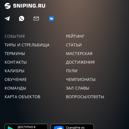
ЛИХАЧЁВ
33,
114
23
-23
ДМИТРИЙ
ЗОЛОТОВ
24,
107
24
-24
МИХАИЛ
СОБЫТИЯ
РЕЙТИНГ
ВОЛКОВ
22,
ТИРЫ И СТРЕЛЬБИЩА
СТАТЬИ
104
25
-25
МАРАТ
ТЕРМИНЫ
МАСТЕРСКАЯ
КОНТАКТЫ
ДОСТИЖЕНИЯ
КАЛИБРЫ
ПУЛИ
ОБУЧЕНИЕ
ЧЕМПИОНАТЫ
КОМАНДЫ
ЗАЛ СЛАВЫ
КАРТА ОБЪЕКТОВ
ВОПРОСЫ/ОТВЕТЫ