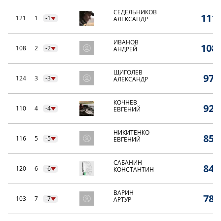
СЕДЕЛЬНИКОВ
111,
121
1
-1
АЛЕКСАНДР
ИВАНОВ
108,
108
2
-2
АНДРЕЙ
ЩИГОЛЕВ
97,
124
3
-3
АЛЕКСАНДР
КОЧНЕВ
92,
110
4
-4
ЕВГЕНИЙ
НИКИТЕНКО
85,
116
5
-5
ЕВГЕНИЙ
САБАНИН
84,
120
6
-6
КОНСТАНТИН
ВАРИН
78,
103
7
-7
АРТУР