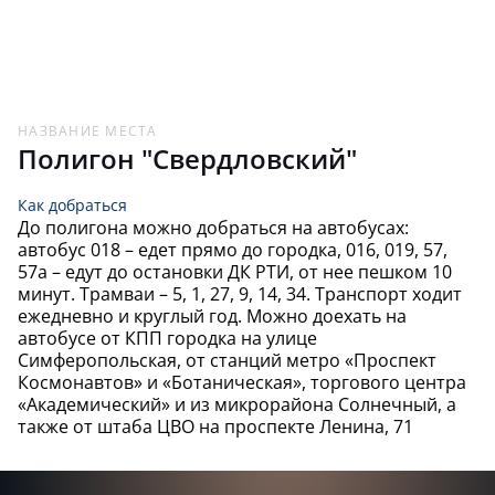
МАРЫШЕВ
62,
115
16
-16
АЛЕКСАНДР
ЮРКОВ
54,
125
17
-17
НАЗВАНИЕ МЕСТА
ВИКТОР
Полигон "Свердловский"
КУЛЯШОВ
46,
113
18
-18
ЭДУАРД
Как добраться
До полигона можно добраться на автобусах:
автобус 018 – едет прямо до городка, 016, 019, 57,
ПРИХОДЬКО
45,
118
19
+1
ИГОРЬ
57а – едут до остановки ДК РТИ, от нее пешком 10
минут. Трамваи – 5, 1, 27, 9, 14, 34. Транспорт ходит
ежедневно и круглый год. Можно доехать на
AVK
45,
112
20
-1
автобусе от КПП городка на улице
Симферопольская, от станций метро «Проспект
Космонавтов» и «Ботаническая», торгового центра
ШАШИН
40,
123
21
-21
КОНСТАНТИН
«Академический» и из микрорайона Солнечный, а
также от штаба ЦВО на проспекте Ленина, 71
ВОЛОШИН
38,
105
22
-22
АЛЕКСАНДР