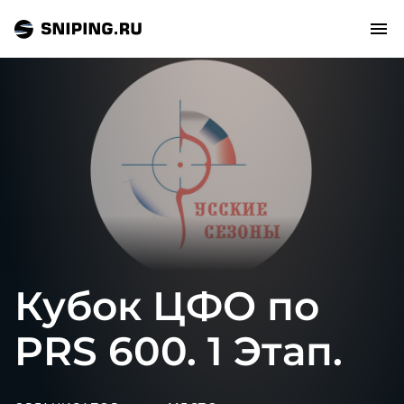
СОБЫТИЯ
РЕЙТИНГ
ТИРЫ И СТРЕЛЬБИЩА
СТАТЬИ
Кубок ЦФО по
МАСТЕРСКАЯ
PRS 600. 1 Этап.
ЗАЛ СЛАВЫ
О НАС