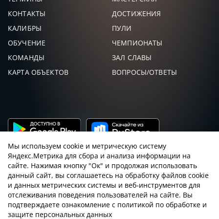
КОНТАКТЫ
ДОСТИЖЕНИЯ
МАРТЫНЕНКО
55,
119
57
-57
ИГОРЬ
КАЛИБРЫ
ПУЛИ
ОБУЧЕНИЕ
ЧЕМПИОНАТЫ
NP#79
54,
143
58
-58
ТОП 20
КОМАНДЫ
ЗАЛ СЛАВЫ
КАРТА ОБЪЕКТОВ
ВОПРОСЫ/ОТВЕТЫ
ЦОПАНОВ
54,
122
59
-59
АРСЕН
КИСЕЛЕВ
54,
154
60
-60
АНДРЕЙ
БЕШЕНОВ
51,
153
61
-61
СЕРГЕЙ
Мы используем cookie и метрическую систему
Яндекс.Метрика для сбора и анализа информации на
ЕСАУЛ
сайте. Нажимая кнопку "Ок" и продолжая использовать
51,
145
62
-62
данный сайт, вы соглашаетесь на обработку файлов cookie
и данных метрических системы и веб-инструментов для
Пользовательское соглашение с sniping.ru
ШЕВЧЕНКО
отслеживания поведения пользователей на сайте. Вы
51,
102
63
-63
СЕРГЕЙ
подтверждаете ознакомление с политикой по обработке и
Правила снайпинга
Закон об оружии
защите персональных данных