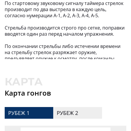
По стартовому звуковому сигналу таймера стрелок
ДАНИЛОВ
79,
148
20
+15
АЛЕКСАНДР
производит по два выстрела в каждую цель,
согласно нумерации А-1, А-2, А-3, А-4, А-5.
С.О.
79,
139
21
-21
Стрельба производится строго про сетке, поправки
вводятся один раз перед началом упражнения.
ЛИСКИН
77,
174
22
-22
КИРИЛЛ
По окончании стрельбы либо истечении времени
на стрельбу стрелок разряжает оружие,
ЗУДИЛИН
предъявляет оружие к осмотру, после команды
75,
135
23
-23
КОНСТАНТИН
«Осмотрено» вставляет флажок безопасности и
покидает стрелковый рубеж.
СЕВАСТЬЯНОВ
75,
175
24
-24
СЕРГЕЙ
ТОП 20
Цель
Очки
Дист.
Угол
Размер
Карта гонгов
O.K.
гонга
75,
138
25
-25
ТОП 20
А-1
1 / 0
200
0,00
20,00
КЛЕЙН
РУБЕЖ 1
РУБЕЖ 2
74,
117
26
-26
АЛЕКСАНДР
А-2
1 / 0
300
0,00
30,00
СУХОВ