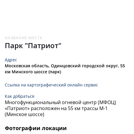
ИВАНОВ
63,
111
42
-42
АНДРЕЙ
АНДРЮЩЕНКО
63,
133
43
-43
ВЛАДИМИР
НАЗВАНИЕ МЕСТА
ПЕТРОВ
62,
156
44
-44
Парк "Патриот"
СТАНИСЛАВ
МАЛОФЕЕВ
Адрес
62,
112
45
-45
ЛЕОНИД
Московская область, Одинцовский городской округ, 55
км Минского шоссе (парк)
ХАХАЛЕВ
62,
121
46
-46
ВИКТОР
Ссылка на картографический онлайн сервис
ГРИГОРЬЕВА
Как добраться
62,
134
47
-47
ЕКАТЕРИНА
Многофункциональный огневой центр (МФОЦ)
«Патриот» расположен на 55 км трассы М-1
АЛЕКСЕЕНКО
(Минское шоссе)
61,
179
48
-48
АЛЕКСАНДР
Фотографии локации
ЛАСЬКО