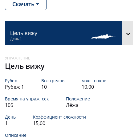
Скачать
Г
83,
130
13
-13
А
АТАМАНОВ
82,
164
14
-14
Цель вижу
ЕВГЕНИЙ
КОЧНЕВ
82,
110
15
-15
ЕВГЕНИЙ
Цель вижу
.50
82,
137
16
-16
ТОП 20
Рубеж
Выстрелов
макс. очков
ВОЛОШИН
Рубеж 1
10
10,00
81,
118
17
-17
АЛЕКСАНДР
Время на упраж. сек
Положение
КАИРОВ
105
Лёжа
81,
109
18
-18
ГЕОРГИЙ
День
Коэффициент сложности
1
15,00
БОРОДУЛИНА
80,
104
19
-19
АРИНА
Описание