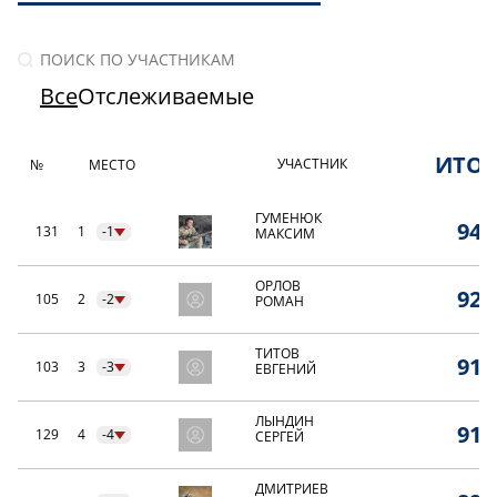
Все
Отслеживаемые
ИТО
УЧАСТНИК
№
МЕСТО
ГУМЕНЮК
94,
131
1
-1
МАКСИМ
ОРЛОВ
92,
105
2
-2
РОМАН
ТИТОВ
91,
103
3
-3
ЕВГЕНИЙ
ЛЫНДИН
91,
129
4
-4
СЕРГЕЙ
ДМИТРИЕВ