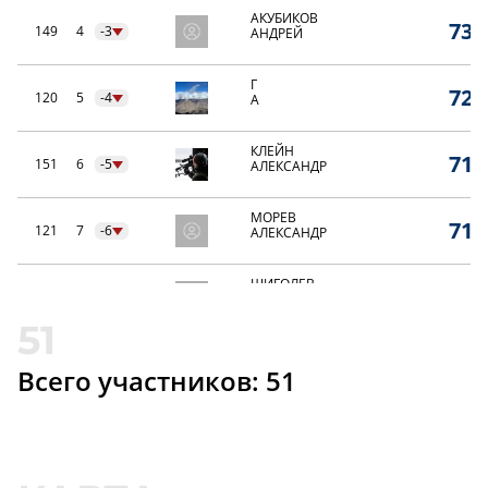
АКУБИКОВ
73,
149
4
-3
АНДРЕЙ
Г
72,
120
5
-4
А
КЛЕЙН
71,
151
6
-5
АЛЕКСАНДР
МОРЕВ
71,
121
7
-6
АЛЕКСАНДР
ЩИГОЛЕВ
71,
125
8
-7
АЛЕКСАНДР
ВИЛКОВ
70,
117
9
-8
АРТЕМ
Всего участников: 51
АЛЕКСЕЕВ
70,
133
10
-9
ЕВГЕНИЙ
МАЛОФЕЕВ