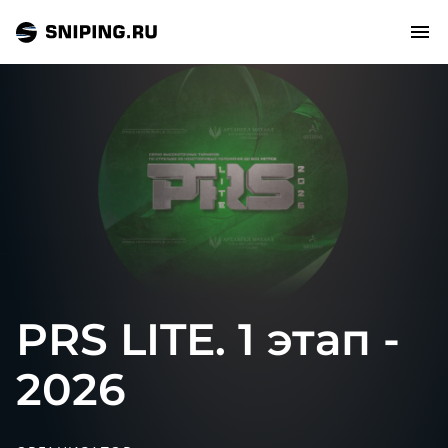
СОБЫТИЯ
РЕЙТИНГ
ТИРЫ И СТРЕЛЬБИЩА
СТАТЬИ
PRS LITE. 1 этап -
МАСТЕРСКАЯ
2026
ЗАЛ СЛАВЫ
О НАС