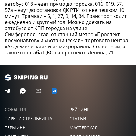
48,
150
33
-32
ЕВГЕНИЙ
автобус 018 – едет прямо до городка, 016, 019, 57,
57а – едут до остановки ДК РТИ, от нее пешком 10
минут. Трамваи – 5, 1, 27, 9, 14, 34. Транспорт ходит
БУКИН
48,
147
34
-33
АЛЕКСАНДР
ежедневно и круглый год. Можно доехать на
автобусе от КПП городка на улице
Симферопольская, от станций метро «Проспект
КАЛИНИЧ
47,
112
35
-34
ИОСИФ
Космонавтов» и «Ботаническая», торгового центра
ТОП 20
«Академический» и из микрорайона Солнечный, а
также от штаба ЦВО на проспекте Ленина, 71
ТОМАТКИН
43,
146
36
-35
МИХАИЛ
ПАЛЫШЕВ
39,
139
37
-36
ГРИГОРИЙ
СЛОБОДЧИКОВ
39,
118
38
-37
АНДРЕЙ
ЗЛЫДНЕВ
СОБЫТИЯ
РЕЙТИНГ
38,
153
39
-38
МИХАИЛ
ТИРЫ И СТРЕЛЬБИЩА
СТАТЬИ
ТЕРМИНЫ
МАСТЕРСКАЯ
ХОХРЯКОВ
37,
140
40
-39
АЛЕКСАНДР