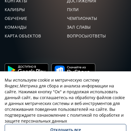
КОНТАКТЫ
ДОСТИЖЕНИЯ
КАЛИБРЫ
ПУЛИ
МАЙОРОВ
37,
126
41
-40
СЕРГЕЙ
ОБУЧЕНИЕ
ЧЕМПИОНАТЫ
КОМАНДЫ
ЗАЛ СЛАВЫ
ЗАМАЛЕЕВ
36,
144
42
-41
КОНСТАНТИН
КАРТА ОБЪЕКТОВ
ВОПРОСЫ/ОТВЕТЫ
МАЛЬЦЕВ
33,
132
43
-42
АЛЕКСАНДР
МЕЛИХОВ
31,
113
44
-43
ДМИТРИЙ
Мы используем cookie и метрическую систему
БЛАГОРОДОВ
29,
145
45
-44
СЕРГЕЙ
Яндекс.Метрика для сбора и анализа информации на
сайте. Нажимая кнопку "Ок" и продолжая использовать
данный сайт, вы соглашаетесь на обработку файлов cookie
AVK
26,
104
46
-45
и данных метрических системы и веб-инструментов для
Пользовательское соглашение с sniping.ru
отслеживания поведения пользователей на сайте. Вы
подтверждаете ознакомление с политикой по обработке и
МАРЫШЕВ
22,
Правила снайпинга
Закон об оружии
143
47
-46
защите персональных данных
АЛЕКСАНДР
Отклонить все