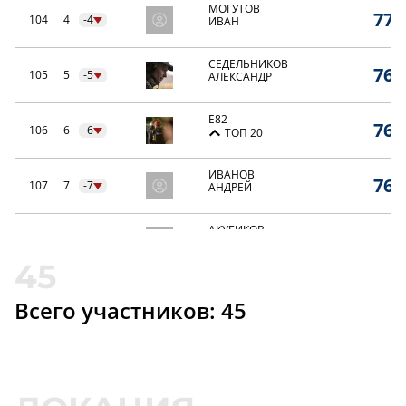
МОГУТОВ
77,
104
4
-4
ИВАН
СЕДЕЛЬНИКОВ
76,
105
5
-5
АЛЕКСАНДР
E82
76,
106
6
-6
ТОП 20
ИВАНОВ
76,
107
7
-7
АНДРЕЙ
АКУБИКОВ
75,
108
8
-8
АНДРЕЙ
МОХОВ
73,
109
9
-9
СЕРГЕЙ
Всего участников: 45
РЯБЦЕВ
72,
110
10
-10
ИЛЬЯ
АЛЕКСЕЕВ