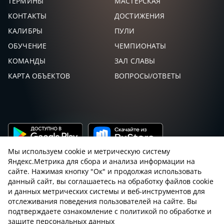
ТЕРМИНЫ
МАСТЕРСКАЯ
НЕБОРАК
62,
126
26
-26
МАКСИМ
КОНТАКТЫ
ДОСТИЖЕНИЯ
КАЛИБРЫ
ПУЛИ
СМИРНОВ
61,
127
27
-27
ВИТАЛИЙ
ОБУЧЕНИЕ
ЧЕМПИОНАТЫ
КОМАНДЫ
ЗАЛ СЛАВЫ
ВОЕВОДА
60,
128
28
-28
АЛЕКСАНДР
КАРТА ОБЪЕКТОВ
ВОПРОСЫ/ОТВЕТЫ
ЗАМЯТИН
60,
129
29
-29
СЕМЁН
ТИТОВ
57,
143
30
-30
ВЛАДИМИР
Мы используем cookie и метрическую систему
ГАМЗАЕВ
56,
Яндекс.Метрика для сбора и анализа информации на
130
31
-31
ДМИТРИЙ
ФИРУЗ
сайте. Нажимая кнопку "Ок" и продолжая использовать
данный сайт, вы соглашаетесь на обработку файлов cookie
ОБРАЗЦОВ
56,
и данных метрических системы и веб-инструментов для
131
32
-32
ПАВЕЛ
Пользовательское соглашение с sniping.ru
отслеживания поведения пользователей на сайте. Вы
подтверждаете ознакомление с политикой по обработке и
ВАСИЛЬЧЕНКО
Правила снайпинга
Закон об оружии
защите персональных данных
54,
132
33
-33