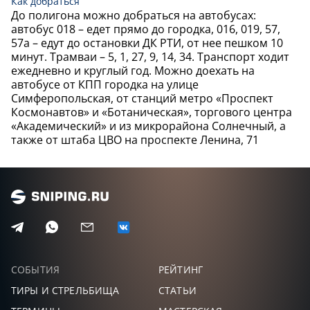
Как добраться
До полигона можно добраться на автобусах:
САБАНИН
66,
автобус 018 – едет прямо до городка, 016, 019, 57,
119
19
-19
КОНСТАНТИН
57а – едут до остановки ДК РТИ, от нее пешком 10
минут. Трамваи – 5, 1, 27, 9, 14, 34. Транспорт ходит
.50
66,
ежедневно и круглый год. Можно доехать на
120
20
-20
автобусе от КПП городка на улице
Симферопольская, от станций метро «Проспект
ЗАЗУЛИН
65,
Космонавтов» и «Ботаническая», торгового центра
121
21
-21
ЕВГЕНИЙ
«Академический» и из микрорайона Солнечный, а
также от штаба ЦВО на проспекте Ленина, 71
КУЗИН
64,
122
22
-22
МАКСИМ
ИВАНОВ
64,
123
23
-23
ИВАН
КЛЕЙН
64,
124
24
-24
АЛЕКСАНДР
СОБЫТИЯ
РЕЙТИНГ
ПЕТРОВ
63,
125
25
-25
АНДРЕЙ
ТИРЫ И СТРЕЛЬБИЩА
СТАТЬИ