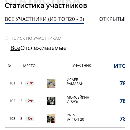
Статистика участников
ВСЕ УЧАСТНИКИ (ИЗ ТОП20 - 2)
ОТКРЫТЫЙ
Все
Отслеживаемые
ИТО
УЧАСТНИК
№
МЕСТО
ИСАЕВ
78,
101
1
-1
РАМАЗАН
МОИСЕЙКИН
78,
102
2
-2
ИГОРЬ
PATS
78,
103
3
-3
ТОП 20