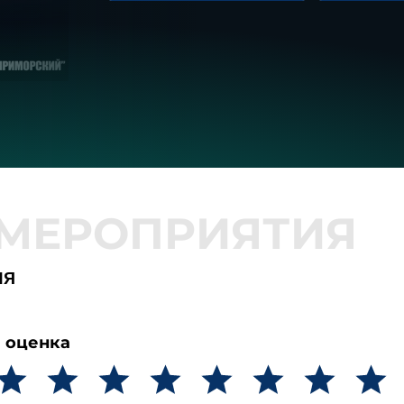
ия
 оценка