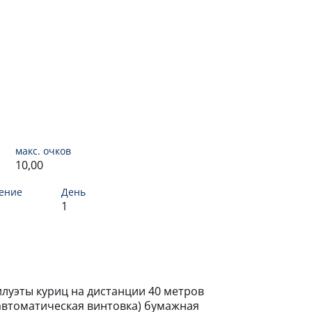
макс. очков
10,00
ение
День
1
силуэты куриц на дистанции 40 метров
уавтоматическая винтовка) бумажная