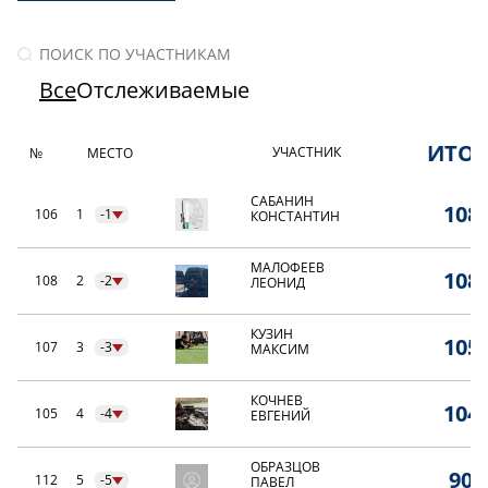
Все
Отслеживаемые
ИТО
УЧАСТНИК
№
МЕСТО
САБАНИН
108,
106
1
-1
КОНСТАНТИН
МАЛОФЕЕВ
108,
108
2
-2
ЛЕОНИД
КУЗИН
105,
107
3
-3
МАКСИМ
КОЧНЕВ
104,
105
4
-4
ЕВГЕНИЙ
ОБРАЗЦОВ
90,
112
5
-5
ПАВЕЛ