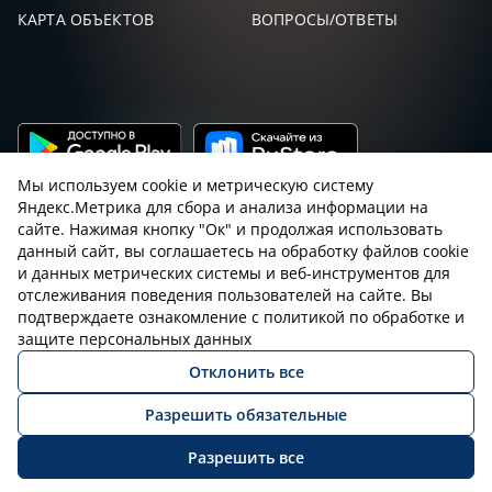
КАРТА ОБЪЕКТОВ
ВОПРОСЫ/ОТВЕТЫ
Мы используем cookie и метрическую систему
Яндекс.Метрика для сбора и анализа информации на
сайте. Нажимая кнопку "Ок" и продолжая использовать
данный сайт, вы соглашаетесь на обработку файлов cookie
и данных метрических системы и веб-инструментов для
Пользовательское соглашение с sniping.ru
отслеживания поведения пользователей на сайте. Вы
подтверждаете ознакомление с политикой по обработке и
Правила снайпинга
Закон об оружии
защите персональных данных
Отклонить все
Политика конфиденциальности
Разрешить обязательные
© 2026 Все права защищены
Разрешить все
ВОЙТИ