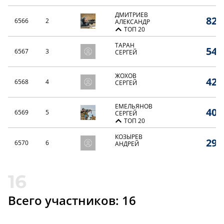
ДМИТРИЕВ
82,
6566
2
АЛЕКСАНДР
ТОП 20
ТАРАН
54,
6567
3
СЕРГЕЙ
ЖОХОВ
42,
6568
4
СЕРГЕЙ
ЕМЕЛЬЯНОВ
40,
6569
5
СЕРГЕЙ
ТОП 20
КОЗЫРЕВ
29,
6570
6
АНДРЕЙ
СТОЛЯРОВ
28,
6571
7
СЕРГЕЙ
Всего участников: 16
ТОРГАШИН
14,
6572
8
РОМАН