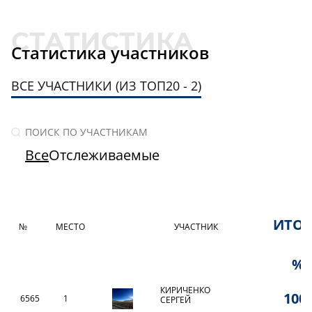
Статистика участников
ВСЕ УЧАСТНИКИ (ИЗ ТОП20 - 2)
Все
Отслеживаемые
ИТО
№
МЕСТО
УЧАСТНИК
%
КИРИЧЕНКО
100,
6565
1
СЕРГЕЙ