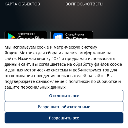
КАРТА ОБЪЕКТОВ
ВОПРОСЫ/ОТВЕТЫ
Мы используем cookie и метрическую систему
Яндекс.Метрика для сбора и анализа информации на
сайте. Нажимая кнопку "Ок" и продолжая использовать
данный сайт, вы соглашаетесь на обработку файлов cookie
и данных метрических системы и веб-инструментов для
Пользовательское соглашение с sniping.ru
отслеживания поведения пользователей на сайте. Вы
подтверждаете ознакомление с политикой по обработке и
Правила снайпинга
Закон об оружии
защите персональных данных
Отклонить все
Политика конфиденциальности
Разрешить обязательные
© 2026 Все права защищены
Разрешить все
ВОЙТИ