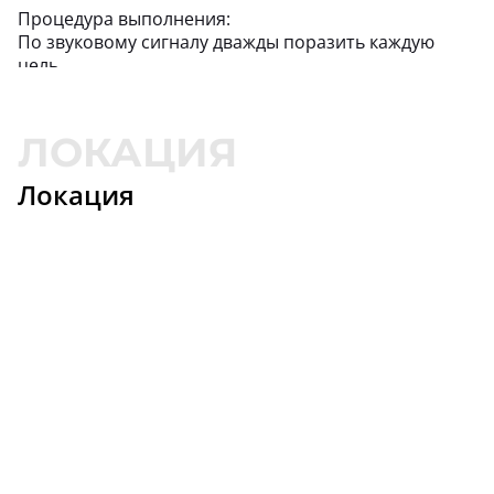
Процедура выполнения:
По звуковому сигналу дважды поразить каждую
цель
Штрафы:
Промах – удвоенное количество очков за цель
Выстрел после второго звукового сигнала – 0 очков
за
Локация
упражнение.