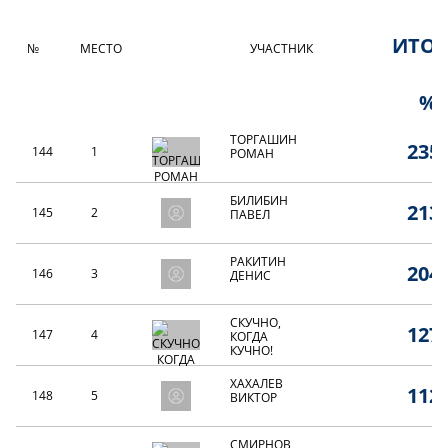
ИТО
№
МЕСТО
УЧАСТНИК
%
ТОРГАШИН
235,
144
1
РОМАН
БИЛИБИН
213,
145
2
ПАВЕЛ
РАКИТИН
204,
146
3
ДЕНИС
СКУЧНО,
127,
147
4
КОГДА
КУЧНО!
ХАХАЛЕВ
112,
148
5
ВИКТОР
СМИРНОВ