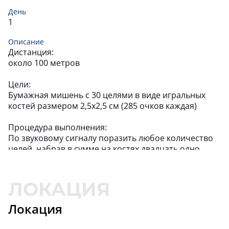
День
1
Описание
Дистанция:
около 100 метров
Цели:
Бумажная мишень с 30 целями в виде игральных
костей размером 2,5х2,5 см (285 очков каждая)
Процедура выполнения:
По звуковому сигналу поразить любое количество
целей, набрав в сумме на костях двадцать одно
очко. Каждая цель засчитывается один раз.
Штрафы:
Ноль очков за упражнение: • Выстрел после
второго звукового сигнала • Перебор или недобор
Локация
очков на костях