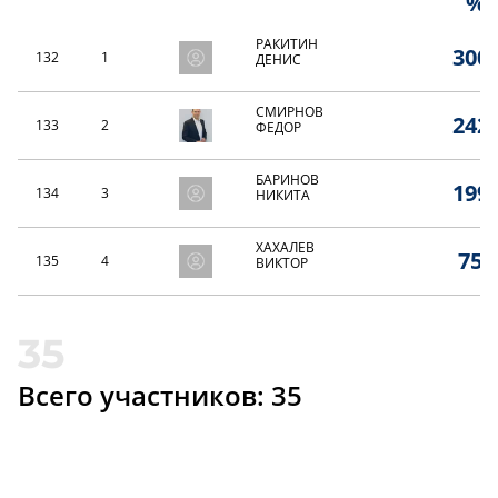
%
РАКИТИН
300,
132
1
ДЕНИС
СМИРНОВ
242,
133
2
ФЕДОР
БАРИНОВ
199,
134
3
НИКИТА
ХАХАЛЕВ
75,
135
4
ВИКТОР
Всего участников: 35