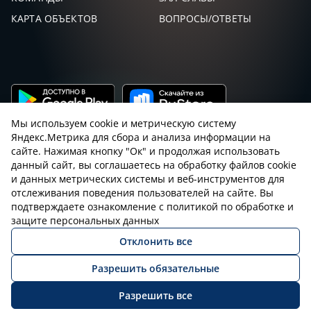
КАРТА ОБЪЕКТОВ
ВОПРОСЫ/ОТВЕТЫ
Мы используем cookie и метрическую систему
Яндекс.Метрика для сбора и анализа информации на
сайте. Нажимая кнопку "Ок" и продолжая использовать
данный сайт, вы соглашаетесь на обработку файлов cookie
и данных метрических системы и веб-инструментов для
Пользовательское соглашение с sniping.ru
отслеживания поведения пользователей на сайте. Вы
подтверждаете ознакомление с политикой по обработке и
Правила снайпинга
Закон об оружии
защите персональных данных
Отклонить все
Политика конфиденциальности
Разрешить обязательные
© 2026 Все права защищены
Разрешить все
ВОЙТИ