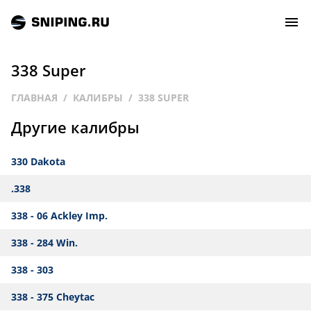
338 Super
СОБЫТИЯ
ГЛАВНАЯ
КАЛИБРЫ
338 SUPER
Другие калибры
РЕЙТИНГ
330 Dakota
ТИРЫ И СТРЕЛЬБИЩА
.338
СТАТЬИ
338 - 06 Ackley Imp.
МАСТЕРСКАЯ
338 - 284 Win.
338 - 303
ЗАЛ СЛАВЫ
338 - 375 Cheytac
О НАС