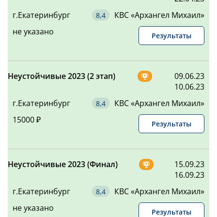
СЕРГЕЙ
-
ДМИТРИЕВИЧ
г.Екатеринбург
КВС «Архангел Михаил»
NP#79
99,29
22
не указано
-
Результаты
КРАСНОВ
99,15
23
ИГОРЬ
-
АЛЕКСЕЕВИЧ
Неустойчивые 2023 (2 этап)
09.06.23
ИВАНОВ АНДРЕЙ
10.06.23
98,41
24
ВЛАДИМИРОВИЧ
-
г.Екатеринбург
КВС «Архангел Михаил»
МОРЕВ
98,18
25
15000 ₽
АЛЕКСАНДР
-
Результаты
АНДРЕЕВИЧ
МОИСЕЙКИН
90,83
26
ИГОРЬ
-
Неустойчивые 2023 (Финал)
15.09.23
ОСИПОВ
16.09.23
88,87
27
НИКИТА
-
г.Екатеринбург
КВС «Архангел Михаил»
ЯКОВЛЕВ
88,69
28
не указано
СЕМЕН
-
Результаты
СЕМЕНОВИЧ