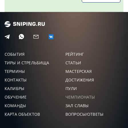
ПРОХОРОВ
88,37
29
ЕГОР
-
КОМКОВ
81,61
30
ДМИТРИЙ
-
СМИРНОВ
80,16
31
ВИТАЛИЙ
-
СОБЫТИЯ
РЕЙТИНГ
МОГУТОВ
78,22
ТИРЫ И СТРЕЛЬБИЩА
СТАТЬИ
32
ИВАН
-
ТЕРМИНЫ
МАСТЕРСКАЯ
ЕСАУЛ
78,10
КОНТАКТЫ
ДОСТИЖЕНИЯ
33
-
КАЛИБРЫ
ПУЛИ
АРСАНУКАЕВ
ОБУЧЕНИЕ
ЧЕМПИОНАТЫ
74,31
34
АСЛАМБЕК
-
РАМЗАНОВИЧ
КОМАНДЫ
ЗАЛ СЛАВЫ
МОХОВ СЕРГЕЙ
КАРТА ОБЪЕКТОВ
ВОПРОСЫ/ОТВЕТЫ
73,49
35
ВЕНИАМИНОВИЧ
-