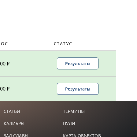
50,01
7,05
НОС
СТАТУС
-
00 ₽
Результаты
28,44
00 ₽
Результаты
-
41,72
СТАТЬИ
ТЕРМИНЫ
КАЛИБРЫ
ПУЛИ
38,62
ЗАЛ СЛАВЫ
КАРТА ОБЪЕКТОВ