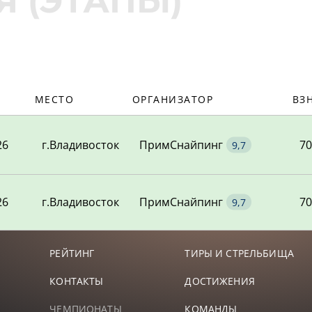
50,01
ЕКСАНДРОВИЧ
-
-
49,37
ГЕЕВИЧ
42,32
-
МЕСТО
ОРГАНИЗАТОР
ВЗ
44,72
ГОРЬЕВИЧ
44,72
-
26
г.Владивосток
ПримСнайпинг
70
44,55
ИЧ
16,11
-
44,01
26
г.Владивосток
ПримСнайпинг
70
ЕВИЧ
44,01
-
41,72
-
-
РЕЙТИНГ
ТИРЫ И СТРЕЛЬБИЩА
КОНТАКТЫ
ДОСТИЖЕНИЯ
38,62
ИМИРОВИЧ
-
-
ЧЕМПИОНАТЫ
КОМАНДЫ