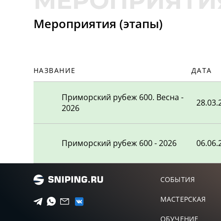
Мероприятия (этапы)
ДОЛБИЛОВ АЛЕКСЕЙ АЛ
10
РОГУШКИН МАКСИМ СЕР
11
НАЗВАНИЕ
ДАТА
ТОМЧЕНКО МАКСИМ ГРИ
12
Приморский рубеж 600. Весна -
28.03.
2026
ХЕ ВЛАДИСЛАВ СЕРГЕЕВ
13
Приморский рубеж 600 - 2026
06.06.
ШИРЯЕВ МАКСИМ СЕРГЕ
14
КУПРИЯНОВ СЕРГЕЙ
15
СОБЫТИЯ
МАСТЕРСКАЯ
ПЕРФИЛЬЕВ ОЛЕГ ВЛАД
16
ОБУЧЕНИЕ