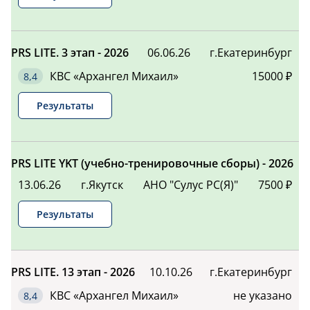
БЛАГОРОДОВ
173,00
20
СЕРГЕЙ
-
ВАСИЛЬЕВИЧ
PRS LITE. 3 этап - 2026
06.06.26
г.Екатеринбург
БУКИН
КВС «Архангел Михаил»
15000 ₽
158,00
21
АЛЕКСАНДР
-
Результаты
МОГУТОВ
153,00
22
ИВАН
-
ЯКОВЛЕВ
146,00
PRS LITE YKT (учебно-тренировочные сборы) - 2026
23
СЕРГЕЙ
-
ВАСИЛЬЕВИЧ
13.06.26
г.Якутск
АНО "Сулус РС(Я)"
7500 ₽
НОВОКРЕЩЕНОВ
146,00
24
ЮРИЙ
-
Результаты
ВЛАДИМИРОВИЧ
ПОПОВ ДЫГЫН
144,00
25
АЛЕКСАНДРОВИЧ
-
PRS LITE. 13 этап - 2026
10.10.26
г.Екатеринбург
МЕЛИХОВ
141,00
26
ДМИТРИЙ
КВС «Архангел Михаил»
не указано
-