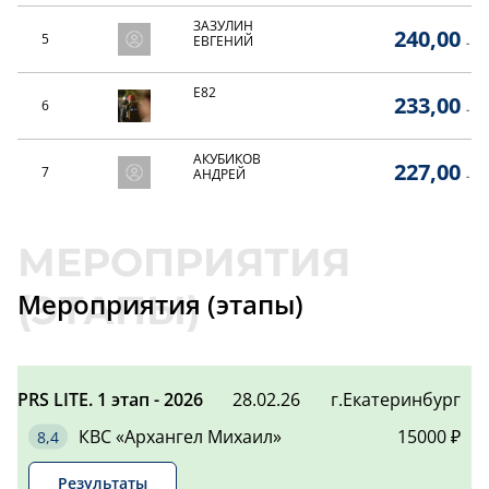
ЗАЗУЛИН
240,00
5
ЕВГЕНИЙ
-
E82
233,00
6
-
АКУБИКОВ
227,00
7
АНДРЕЙ
-
КЛЕЙН
226,00
8
АЛЕКСАНДР
-
АЛЕКСЕЕВИЧ
ИВАНОВ АНДРЕЙ
Мероприятия (этапы)
223,00
9
ВЛАДИМИРОВИЧ
-
АКИНЬШИН
218,00
10
НИКИТА
-
АНДРЕЕВИЧ
PRS LITE. 1 этап - 2026
28.02.26
г.Екатеринбург
САМОЙЛОВ
206,00
КВС «Архангел Михаил»
15000 ₽
11
АЛЕКСАНДР
-
Результаты