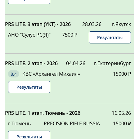
ВОЛОШИН
197,00
12
АЛЕКСАНДР
-
ВАСИЛЬЕВИЧ
БЕЛЕНКОВ
195,00
PRS LITE. 3 этап (YKT) - 2026
13
28.03.26
г.Якутск
АНДРЕЙ
-
АНО "Сулус РС(Я)"
7500 ₽
Результаты
СЕДЕЛЬНИКОВ
194,00
14
АЛЕКСАНДР
-
.50
192,00
15
PRS LITE. 2 этап - 2026
04.04.26
г.Екатеринбург
-
КВС «Архангел Михаил»
15000 ₽
ГОРЕМЫКИН
187,00
16
ДМИТРИЙ
-
Результаты
МОХОВ СЕРГЕЙ
185,00
17
ВЕНИАМИНОВИЧ
-
PRS LITE. 1 этап. Тюмень - 2026
16.05.26
САБАНИН
178,00
18
КОНСТАНТИН
-
г.Тюмень
PRECISION RIFLE RUSSIA
15000 ₽
АРКАДЬЕВИЧ
СЛОБОДЧИКОВ
175,00
Результаты
19
АНДРЕЙ
-