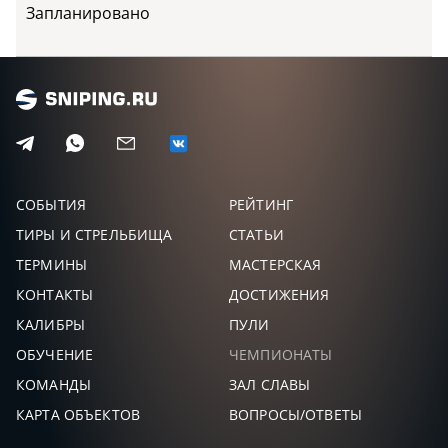
Запланировано
КУПЦОВ
141,00
27
АНДРЕЙ
-
ВИКТОРОВИЧ
ЯКОВЛЕВ
140,00
28
ВИТАЛИЙ
-
ВАСИЛЬЕВИЧ
ПАВЛОВ
137,00
29
АЛЕКСАНДР
-
ПАВЛОВИЧ
СОБЫТИЯ
РЕЙТИНГ
Г
135,00
30
А
-
ТИРЫ И СТРЕЛЬБИЩА
СТАТЬИ
ТЕРМИНЫ
МАСТЕРСКАЯ
ДУБРОВИН ИВАН
135,00
31
АЛЕКСАНДРОВИЧ
-
КОНТАКТЫ
ДОСТИЖЕНИЯ
КАЛИБРЫ
ПУЛИ
КУЗНЕЦОВ
132,00
32
ЕГОР
-
ОБУЧЕНИЕ
ЧЕМПИОНАТЫ
КОМАНДЫ
ЗАЛ СЛАВЫ
МОРЕВ
130,00
33
АЛЕКСАНДР
-
КАРТА ОБЪЕКТОВ
ВОПРОСЫ/ОТВЕТЫ
АНДРЕЕВИЧ