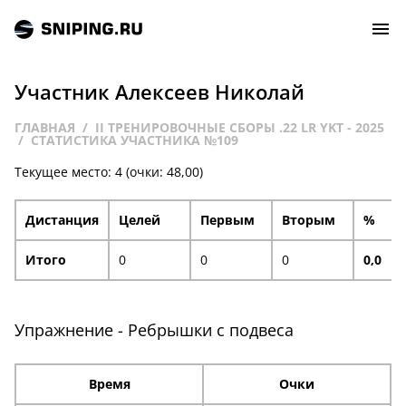
Участник Алексеев Николай
СОБЫТИЯ
ГЛАВНАЯ
II ТРЕНИРОВОЧНЫЕ СБОРЫ .22 LR YKT - 2025
СТАТИСТИКА УЧАСТНИКА №109
РЕЙТИНГ
Текущее место: 4 (очки: 48,00)
ТИРЫ И СТРЕЛЬБИЩА
Дистанция
Целей
Первым
Вторым
%
СТАТЬИ
Итого
0
0
0
0,0
МАСТЕРСКАЯ
Упражнение - Ребрышки с подвеса
ЗАЛ СЛАВЫ
Время
Очки
О НАС