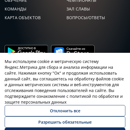
ОБУЧЕНИЕ
ЧЕМПИОНАТЫ
КОМАНДЫ
ЗАЛ СЛАВЫ
КАРТА ОБЪЕКТОВ
ВОПРОСЫ/ОТВЕТЫ
Мы используем cookie и метрическую систему
Яндекс.Метрика для сбора и анализа информации на
сайте. Нажимая кнопку "Ок" и продолжая использовать
данный сайт, вы соглашаетесь на обработку файлов cookie
и данных метрических системы и веб-инструментов для
Пользовательское соглашение с sniping.ru
отслеживания поведения пользователей на сайте. Вы
подтверждаете ознакомление с политикой по обработке и
Правила снайпинга
Закон об оружии
защите персональных данных
Отклонить все
Политика конфиденциальности
Разрешить обязательные
© 2026 Все права защищены