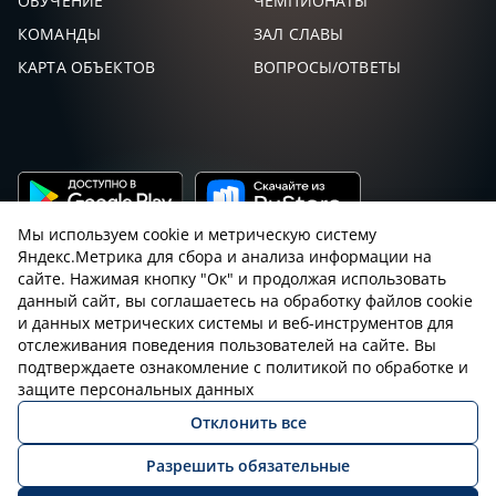
ОБУЧЕНИЕ
ЧЕМПИОНАТЫ
КОМАНДЫ
ЗАЛ СЛАВЫ
КАРТА ОБЪЕКТОВ
ВОПРОСЫ/ОТВЕТЫ
Мы используем cookie и метрическую систему
Яндекс.Метрика для сбора и анализа информации на
сайте. Нажимая кнопку "Ок" и продолжая использовать
данный сайт, вы соглашаетесь на обработку файлов cookie
и данных метрических системы и веб-инструментов для
Пользовательское соглашение с sniping.ru
отслеживания поведения пользователей на сайте. Вы
подтверждаете ознакомление с политикой по обработке и
Правила снайпинга
Закон об оружии
защите персональных данных
Отклонить все
Политика конфиденциальности
Разрешить обязательные
© 2026 Все права защищены