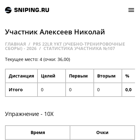
Участник Алексеев Николай
СОБЫТИЯ
ГЛАВНАЯ
PRS 22LR YKT (УЧЕБНО-ТРЕНИРОВОЧНЫЕ
СБОРЫ) - 2026
СТАТИСТИКА УЧАСТНИКА №107
РЕЙТИНГ
Текущее место: 4 (очки: 36,00)
ТИРЫ И СТРЕЛЬБИЩА
Дистанция
Целей
Первым
Вторым
%
СТАТЬИ
Итого
0
0
0
0,0
МАСТЕРСКАЯ
Упражнение - 10X
ЗАЛ СЛАВЫ
Время
Очки
О НАС