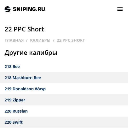
22 PPC Short
СОБЫТИЯ
ГЛАВНАЯ
КАЛИБРЫ
22 PPC SHORT
Другие калибры
РЕЙТИНГ
218 Bee
ТИРЫ И СТРЕЛЬБИЩА
218 Mashburn Bee
СТАТЬИ
219 Donaldson Wasp
МАСТЕРСКАЯ
219 Zipper
220 Russian
ЗАЛ СЛАВЫ
220 Swift
О НАС