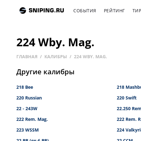
СОБЫТИЯ
РЕЙТИНГ
ТИ
224 Wby. Mag.
ГЛАВНАЯ
КАЛИБРЫ
224 WBY. MAG.
Другие калибры
218 Bee
218 Mashb
220 Russian
220 Swift
22 - 243W
22.250 Rem
222 Rem. Mag.
222 Rem. 
223 WSSM
224 Valkyri
22 BR (ex-6 BR)
22 CCM