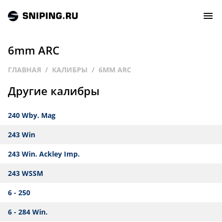
6mm ARC
СОБЫТИЯ
ГЛАВНАЯ
КАЛИБРЫ
6MM ARC
Другие калибры
РЕЙТИНГ
240 Wby. Mag
ТИРЫ И СТРЕЛЬБИЩА
243 Win
СТАТЬИ
243 Win. Ackley Imp.
МАСТЕРСКАЯ
243 WSSM
6 - 250
ЗАЛ СЛАВЫ
6 - 284 Win.
О НАС