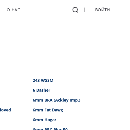
О НАС
ВОЙТИ
243 WSSM
6 Dasher
6mm BRA (Ackley Imp.)
ioved
6mm Fat Dawg
6mm Hagar
6mm PPC Plus 50