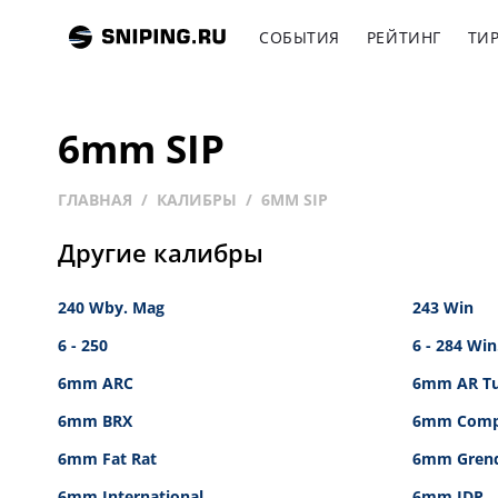
СОБЫТИЯ
РЕЙТИНГ
ТИ
6mm SIP
ГЛАВНАЯ
КАЛИБРЫ
6MM SIP
Другие калибры
240 Wby. Mag
243 Win
6 - 250
6 - 284 Win
6mm ARC
6mm AR Tu
6mm BRX
6mm Compe
6mm Fat Rat
6mm Grend
6mm International
6mm JDP