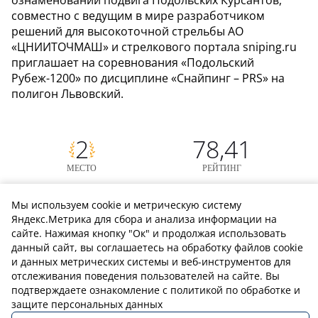
ознаменовании подвига Подольских Курсантов,
совместно с ведущим в мире разработчиком
решений для высокоточной стрельбы АО
«ЦНИИТОЧМАШ» и стрелкового портала sniping.ru
приглашает на соревнования «Подольский
Рубеж-1200» по дисциплине «Снайпинг – PRS» на
полигон Львовский.
2
78,41
МЕСТО
РЕЙТИНГ
Винтовка
Прицел
Мы используем cookie и метрическую систему
ORSIS 120
NightForce 7-35x56 Mil-XT
Яндекс.Метрика для сбора и анализа информации на
Калибр
Класс
сайте. Нажимая кнопку "Ок" и продолжая использовать
6.5 x 47 Lapua
Открытый
данный сайт, вы соглашаетесь на обработку файлов cookie
Даты проведения
и данных метрических системы и веб-инструментов для
07.09.24 - 07.09.24
отслеживания поведения пользователей на сайте. Вы
подтверждаете ознакомление с политикой по обработке и
защите персональных данных