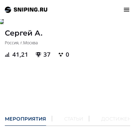
Сергей А.
СОБЫТИЯ
Россия, г.
Москва
41,21
37
0
РЕЙТИНГ
ТИРЫ И СТРЕЛЬБИЩА
СТАТЬИ
МАСТЕРСКАЯ
ЗАЛ СЛАВЫ
МЕРОПРИЯТИЯ
СТАТЬИ
ДОСТИЖЕН
О НАС