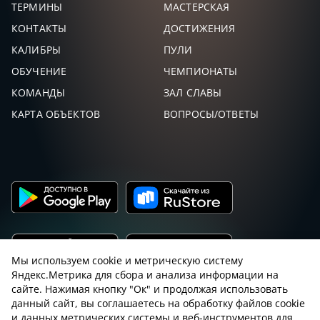
ТЕРМИНЫ
МАСТЕРСКАЯ
КОНТАКТЫ
ДОСТИЖЕНИЯ
КАЛИБРЫ
ПУЛИ
ОБУЧЕНИЕ
ЧЕМПИОНАТЫ
КОМАНДЫ
ЗАЛ СЛАВЫ
КАРТА ОБЪЕКТОВ
ВОПРОСЫ/ОТВЕТЫ
Мы используем cookie и метрическую систему
Яндекс.Метрика для сбора и анализа информации на
сайте. Нажимая кнопку "Ок" и продолжая использовать
Пользовательское соглашение с sniping.ru
данный сайт, вы соглашаетесь на обработку файлов cookie
и данных метрических системы и веб-инструментов для
Правила снайпинга
Закон об оружии