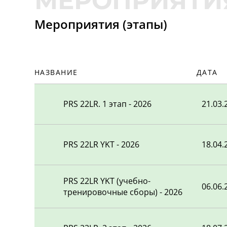
КУЗИН МАКСИМ ЭМИЛЬЕ
9
Мероприятия (этапы)
AVK
10
НАЗВАНИЕ
ДАТА
ВОЛОШИН АЛЕКСАНДР В
11
PRS 22LR. 1 этап - 2026
21.03.
САМОЙЛОВ АЛЕКСАНДР
12
МАЛОФЕЕВ ЛЕОНИД АЛЕ
13
PRS 22LR YKT - 2026
18.04.
ЧВАНОВ ТИМОФЕЙ НИК
14
PRS 22LR YKT (учебно-
06.06.
тренировочные сборы) - 2026
КЛЕЙН АЛЕКСАНДР АЛЕК
15