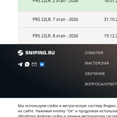
PRS 22LR. 2 этап - 2026
18.07.
ИГНАТЬЕВ ВАСИЛИЙ ВА
16
МЕЛИХОВ ДМИТРИЙ
17
PRS 22LR. 7 этап - 2026
31.10.
ВАСИЛЬЕВ ИВАН
18
PRS 22LR. 8 этап - 2026
19.12.
БУРНАШЕВ АФАНАСИЙ
19
СОБЫТИЯ
МАСТЕРСКАЯ
ЗАЯКИН ПАВЕЛ
20
ОБУЧЕНИЕ
МОРОЗОВ ЛЕОНИД КОН
21
ВОПРОСЫ/ОТВЕ
МАРЫШЕВ АЛЕКСАНДР В
22
Мы используем cookie и метрическую систему Яндекс
на сайте. Нажимая кнопку "Ок" и продолжая использо
КОРЮКИН ВЛАДИСЛАВ О
23
обработку файлов cookie и данных метрических сист