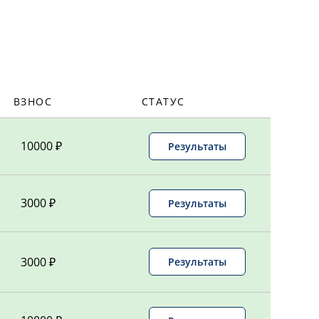
-
109,00
-
-
ВЗНОС
СТАТУС
-
109,00
10000 ₽
Результаты
-
122,00
-
133,00
3000 ₽
Результаты
-
-
3000 ₽
Результаты
-
-