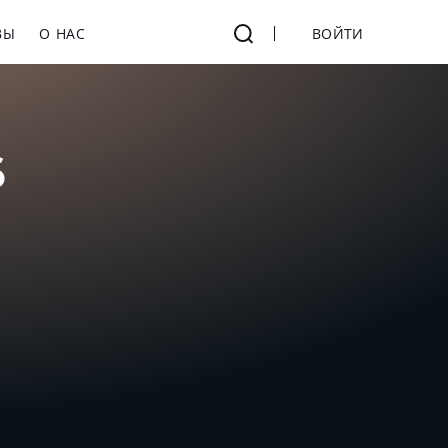
ВЫ
О НАС
ВОЙТИ
6