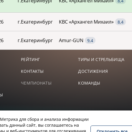
58,00
26
г.Екатеринбург
КВС «Архангел Михаил»
СИЛЬЕВИЧ
-
-
57,00
-
-
26
г.Екатеринбург
КВС «Архангел Михаил»
55,00
-
-
26
г.Екатеринбург
Amur-GUN
51,00
-
-
РЕЙТИНГ
ТИРЫ И СТРЕЛЬБИЩА
КОНТАКТЫ
ДОСТИЖЕНИЯ
50,00
-
-
ЧЕМПИОНАТЫ
КОМАНДЫ
44,00
СТАНТИНОВИЧ
-
-
ТЫ
44,00
АЛЕРЬЕВИЧ
-
-
.Метрика для сбора и анализа информации
вать данный сайт, вы соглашаетесь на
40,00
ЛЕГОВИЧ
-
-
емы и веб-инструментов для отслеживания
Отклонить все